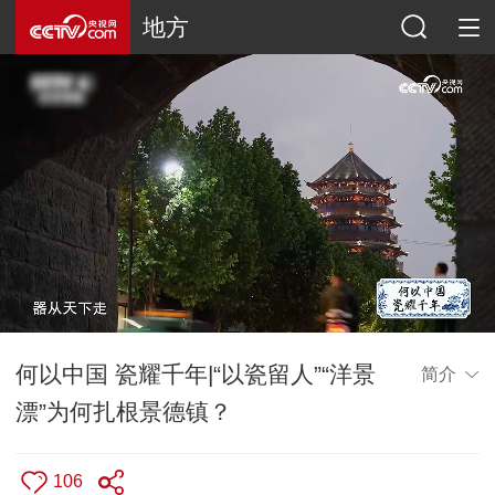
地方
何以中国 瓷耀千年|“以瓷留人”“洋景
简介
漂”为何扎根景德镇？
106