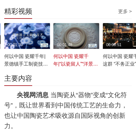
精彩视频
更多 >
00:01:39
00:01:48
00:00:51
何以中国 瓷耀千年|
何以中国 瓷耀千
何以中国 瓷耀千
景德镇手工制瓷技艺
年|“以瓷留人”“洋景
这群 “不务正业”
每一步都是“毫厘间的
漂”为何扎根景德镇？
轻人 正在改写
主要内容
匠心”
未来
央视网消息
当陶瓷从“器物”变成“文化符
号”，既让世界看到中国传统工艺的生命力，
也让中国陶瓷艺术吸收源自国际视角的创新
力。