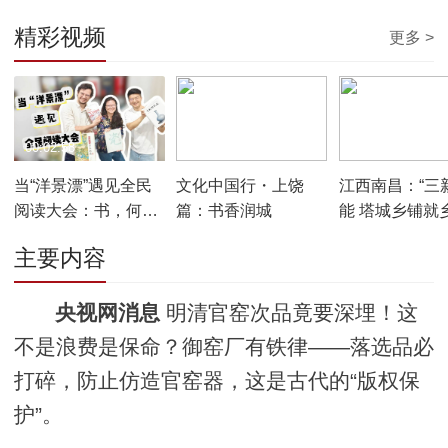
精彩视频
更多 >
00:02:58
00:04:33
00:04:34
当“洋景漂”遇见全民
文化中国行・上饶
江西南昌：“三
阅读大会：书，何以
篇：书香润城
能 塔城乡铺就
成为他的“制瓷密
兴筑梦路
主要内容
码”？
央视网消息
明清官窑次品竟要深埋！这
不是浪费是保命？御窑厂有铁律——落选品必
打碎，防止仿造官窑器，这是古代的“版权保
护”。