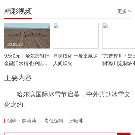
精彩视频
更多 >
00:01:28
00:04:09
00:00:42
9.5亿元！哈尔滨银行
寻味绥化 一餐桌藏尽
“京选桦川・黑
金融活水精准护航春
人间烟火
制”桦川定制农
耕生产
京）推介会在
主要内容
幕
哈尔滨国际冰雪节启幕，中外共赴冰雪文
化之约。
编辑：赵莉莉
责任编辑：张晓琳