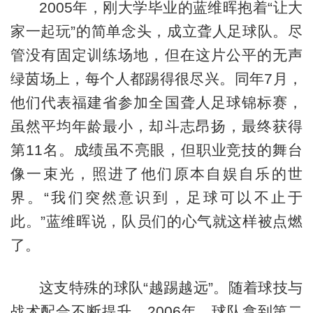
2005年，刚大学毕业的蓝维晖抱着“让大
家一起玩”的简单念头，成立聋人足球队。尽
管没有固定训练场地，但在这片公平的无声
绿茵场上，每个人都踢得很尽兴。同年7月，
他们代表福建省参加全国聋人足球锦标赛，
虽然平均年龄最小，却斗志昂扬，最终获得
第11名。成绩虽不亮眼，但职业竞技的舞台
像一束光，照进了他们原本自娱自乐的世
界。“我们突然意识到，足球可以不止于
此。”蓝维晖说，队员们的心气就这样被点燃
了。
这支特殊的球队“越踢越远”。随着球技与
战术配合不断提升，2006年，球队拿到第二