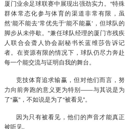
厦门业余足球联赛中展现出强劲实力。“特殊
群体常态化参与体育的渠道非常有限，虽
然‘能不能去’常优先于‘能不能赢’，但球队的
脚步从未停歇。”兼任球队经理的厦门市残疾
人联合会聋人协会副秘书长蓝维莎告诉记
者。在资源有限的情况下，球队仍尽力奔赴
每一个能交流与证明自我的舞台。
竞技体育追求输赢，但对他们而言，努
力向前奔跑的意义更为特别——与其说是为
了“赢”，不如说是为了“被看见”。
因为只有被看见，他们的声音才能真正
被听见。