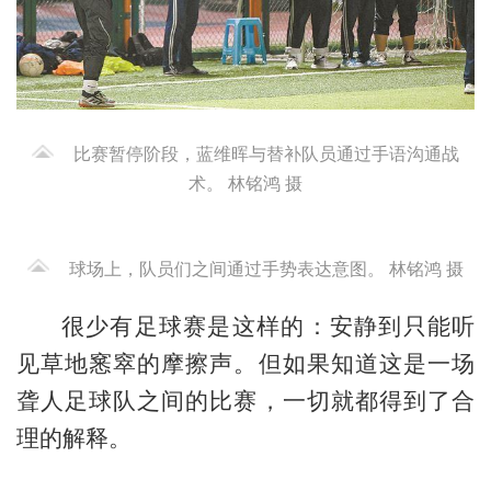
比赛暂停阶段，蓝维晖与替补队员通过手语沟通战
术。 林铭鸿 摄
球场上，队员们之间通过手势表达意图。 林铭鸿 摄
很少有足球赛是这样的：安静到只能听
见草地窸窣的摩擦声。但如果知道这是一场
聋人足球队之间的比赛，一切就都得到了合
理的解释。