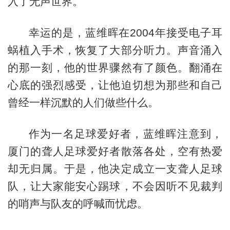
入了无声世界。
幸运的是，蓝维晖在2004年接受电子耳
蜗植入手术，恢复了大部分听力。声音涌入
的那一刻，他的世界骤然有了颜色。翻涌在
心底的强烈感受，让他迫切想为那些和自己
曾经一样沉默的人们做些什么。
作为一名足球爱好者，蓝维晖注意到，
厦门的聋人足球爱好者散落各处，空有热爱
却无归属。于是，他决定成立一支聋人足球
队，让大家能安心踢球，不会因听不见裁判
的哨声与队友的呼喊而忧虑。