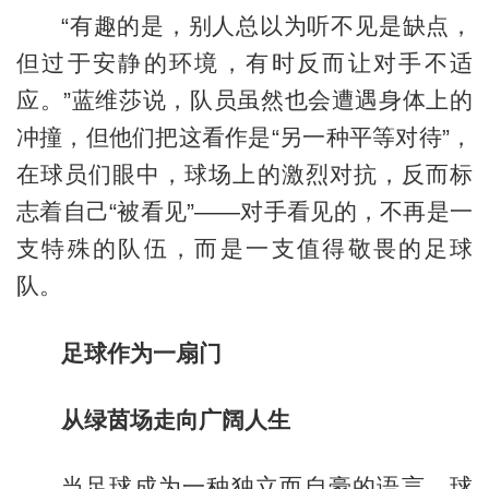
“有趣的是，别人总以为听不见是缺点，
但过于安静的环境，有时反而让对手不适
应。”蓝维莎说，队员虽然也会遭遇身体上的
冲撞，但他们把这看作是“另一种平等对待”，
在球员们眼中，球场上的激烈对抗，反而标
志着自己“被看见”——对手看见的，不再是一
支特殊的队伍，而是一支值得敬畏的足球
队。
足球作为一扇门
从绿茵场走向广阔人生
当足球成为一种独立而自豪的语言，球