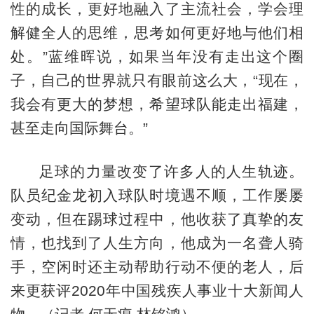
性的成长，更好地融入了主流社会，学会理
解健全人的思维，思考如何更好地与他们相
处。”蓝维晖说，如果当年没有走出这个圈
子，自己的世界就只有眼前这么大，“现在，
我会有更大的梦想，希望球队能走出福建，
甚至走向国际舞台。”
足球的力量改变了许多人的人生轨迹。
队员纪金龙初入球队时境遇不顺，工作屡屡
变动，但在踢球过程中，他收获了真挚的友
情，也找到了人生方向，他成为一名聋人骑
手，空闲时还主动帮助行动不便的老人，后
来更获评2020年中国残疾人事业十大新闻人