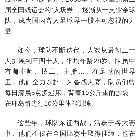
届全国残运会的“入场券”，逐渐从一支业余球
队，成为国内聋人足球界一股不可忽视的力
量。
如今，球队不断迭代，人数从最初二十
人扩展到三四十人，平均年龄28岁。队员中
有咖啡师、技工、主播……在足球的世界
里，他们全力以赴，为备战大赛，队员们曾
每日清晨5点多起床，背着10公斤重的沙袋，
在环岛路进行10公里体能训练。
这些年，球队东征西战，活跃于各大赛
事。他们不仅在全国比赛中取得佳绩，也在