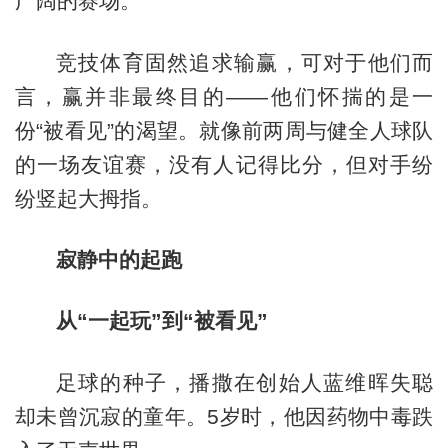
广阔的赛场。
竞技体育固然追求输赢，可对于他们而
言，赢并非最终目的——他们怀揣的是一
份“被看见”的渴望。就像前两周与健全人球队
的一场友谊赛，没有人记得比分，但对手纷
纷竖起大拇指。
寂静中的起跑
从“一起玩”到“被看见”
足球的种子，播撒在创始人蓝维晖失聪
却未曾沉寂的童年。5岁时，他因药物中毒跌