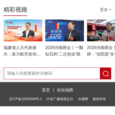
精彩视频
更多 >
00:01:47
00:01:00
00:01:50
福建省人大代表谢
2026河南两会丨一颗
2026河南两会
兵：发力航空发动机
钻石的“二次创业”路
静：“信阳蓝”
维修产业 助力航空强
300天 建言“三
国建设
续”长效守护
首页
|
全站地图
京ICP备10003349号-1
中央广播电视总台
央视网
版权所有