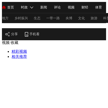
首页
时政
新闻
评论
视频
财经
体育
人民领袖习近平
直播
海外频道
片库
iPanda
栏目大全
联播+
English
中国领导人
节目单
Монгол
听音
央视快评
微视频
习式妙语
主持人
地方
乡村振兴
生态
一带一路
央博
文化
旅游
科
地方
总台春晚
分享
手机看
网络春晚
共产党员网
秧纪录
纪录片网
视频
收藏
精彩视频
新闻
国内
国际
评论
经济
军事
科技
法
相关推荐
人民领袖习近平
联播+
热解读
天天学习
习式妙语
视频
小央视频
小央直播
直播中国
熊猫频道
V
现场
前线
比划
快看
蓝海中国
新兵请入列
体育
直播
竞猜
2026年世界杯
2026年冬奥会
C
VIP会员
CCTV奥林匹克频道
生活体育大会
体育江湖