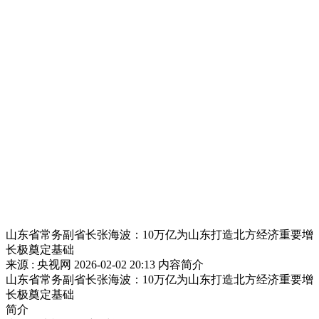
财经
教育
乡村振兴
生态环境
一带一路
央博
大国智造
大国展会
大国保险
云顶对话
云起
超
CCTV.节目官网
直播
节目单
栏目
片库
热播榜
山东省常务副省长张海波：10万亿为山东打造北方经济重要增
长极奠定基础
来源 : 央视网
2026-02-02 20:13
内容简介
山东省常务副省长张海波：10万亿为山东打造北方经济重要增
长极奠定基础
简介