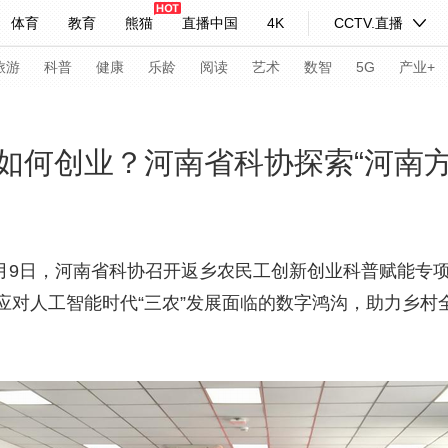
体育
教育
熊猫
直播中国
4K
CCTV.直播
式妙语
主持人
下载央视影音
热解读
天天学习
旅游
科普
健康
乐龄
阅读
艺术
数智
5G
产业+
纪录片网
国家大剧院
大型活动
如何创业？河南省科协探索“河南方
科技
法治
文娱
人物
公益
图片
习式妙语
央视快评
央视网评
光华锐评
锋面
3月9日，河南省科协召开返乡农民工创新创业科普赋能专
应对人工智能时代“三农”发展面临的数字鸿沟，助力乡村
频道
VR/AR
4K专区
全景新闻
请入列
人生第一次
人生第二次
年冬奥会
CBA
NBA
中超
国足
国际足球
网球
综
体育江湖
文化体育
冰雪道路
足球道路