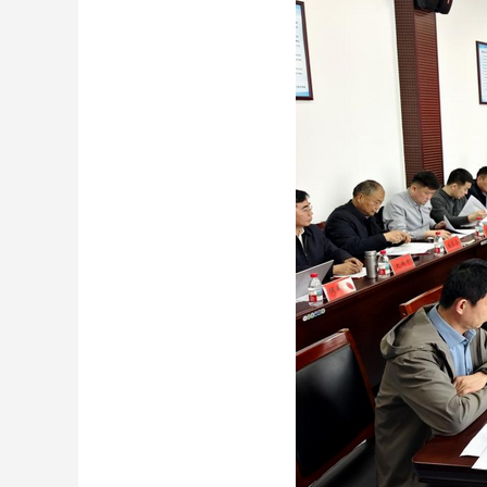
财经
教育
乡村振兴
生态环境
一带一路
大国智造
大国展会
大国保险
云顶对话
CCTV.节目官网
直播
节目单
栏目
片库