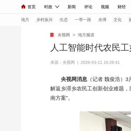
首页
时政
新闻
评论
视频
财经
人民领袖习近平
直播
海外频道
片库
iPanda
栏目大全
联播+
English
中国领导人
节目单
Монгол
听音
央视快评
微视频
习
地方
乡村振兴
生态
一带一路
央博
文化
央视网
>
地方频道
总台春晚
网络春晚
共产党员网
秧纪录
人工智能时代农民工
来源：央视网 | 2026-03-11 16:28:41
新闻
国内
国际
评论
经济
军事
人民领袖习近平
联播+
热解读
天天学习
央视网消息
（记者 魏俊浩）
解返乡滞乡农民工创新创业难题，
视频
小央视频
小央直播
直播中国
熊猫
南方案”。
现场
前线
比划
快看
蓝海中国
新兵
体育
直播
竞猜
2026年世界杯
2026
VIP会员
CCTV奥林匹克频道
生活体育大会