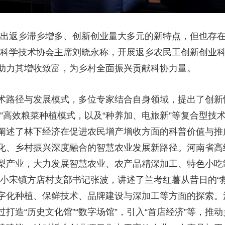
现出返乡滞乡增多、创新创业量大多元的新特点，但也存
省科学技术协会主席刘晓永称，开展返乡农民工创新创业
助力其增收致富，为乡村全面振兴贡献科协力量。
术路径与发展模式，多位专家结合自身领域，提出了创新
”高效粮菜种植模式，以及“种养加、电旅新”等复合型技
阐述了林下经济在促进农民增产增收方面的科普价值与推
化、乡村振兴深度融合的智慧农业发展新路径。河南省高
梨产业，大力发展智慧农业、农产品精深加工、特色小吃
小宋镇方店村支部书记张波，讲述了兰考红薯从昔日的“救
字化种植、保鲜技术、品牌建设与深加工等方面的探索。
打造“历史文化馆”“数字场馆”，引入“首店经济”等，推