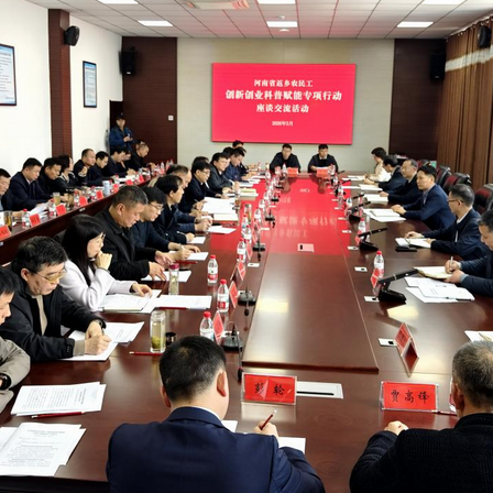
央博
非遗
文化
旅游
科普
健康
乐龄
阅读
云起
超级工厂
智敬中国
全民健康
颜选攻略
海洋
热播榜
总台企业白名单