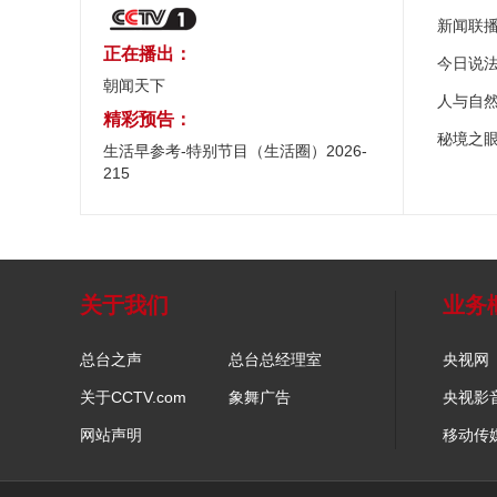
新闻联
正在播出：
今日说
朝闻天下
人与自
精彩预告：
秘境之
生活早参考-特别节目（生活圈）2026-
215
关于我们
业务
总台之声
总台总经理室
央视网
关于CCTV.com
象舞广告
央视影
网站声明
移动传