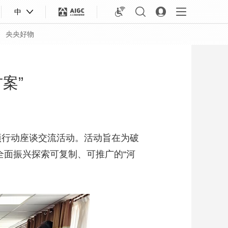
中
央央好物
案”
项行动座谈交流活动。活动旨在为破
全面振兴探索可复制、可推广的“河
合体育
亚冬会