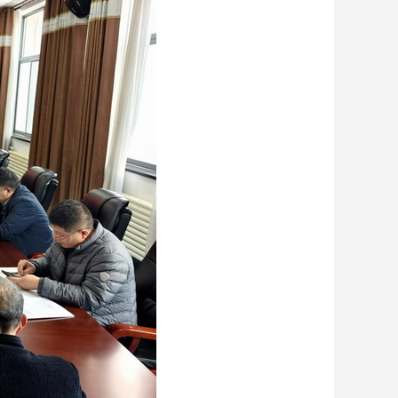
艺术
汽车
数智
5G
产业+
时尚
天气
才艺
网展
央央好物