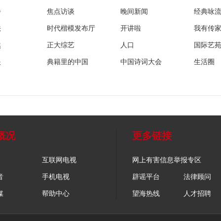
播
焦点访谈
晚间新闻
经典咏
法
时代楷模发布厅
开讲啦
我有传
然
正大综艺
人口
国际艺
眼
典籍里的中国
中国诗词大会
生活圈
概况
更多链接
互联网电视
网上有害信息举报专区
音
手机电视
辟谣平台
法律顾问
媒
帮助中心
望海热线
人才招聘