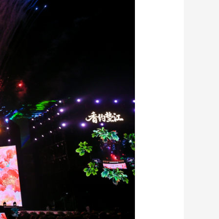
艺术
汽车
数智
5G
产业+
时尚
天气
才艺
网展
央央好物