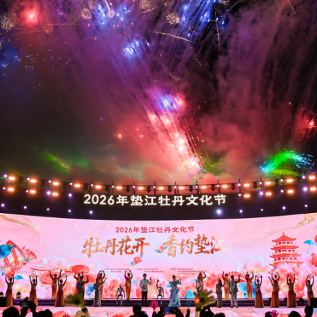
央博
非遗
文化
旅游
科普
健康
乐龄
阅读
云起
超级工厂
智敬中国
全民健康
颜选攻略
海洋
热播榜
总台企业白名单