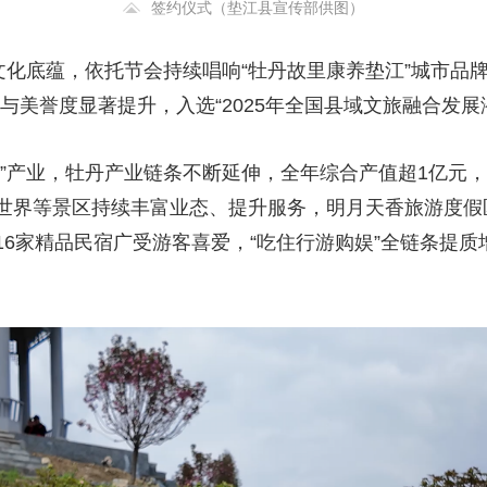
签约仪式（垫江县宣传部供图）
文化底蕴，依托节会持续唱响“牡丹故里康养垫江”城市品
与美誉度显著提升，入选“2025年全国县域文旅融合发展
药”产业，牡丹产业链条不断延伸，全年综合产值超1亿元
世界等景区持续丰富业态、提升服务，明月天香旅游度假
16家精品民宿广受游客喜爱，“吃住行游购娱”全链条提