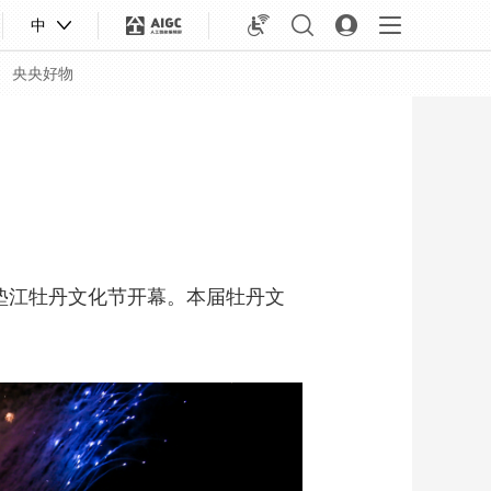
中
央央好物
6年垫江牡丹文化节开幕。本届牡丹文
合体育
亚冬会