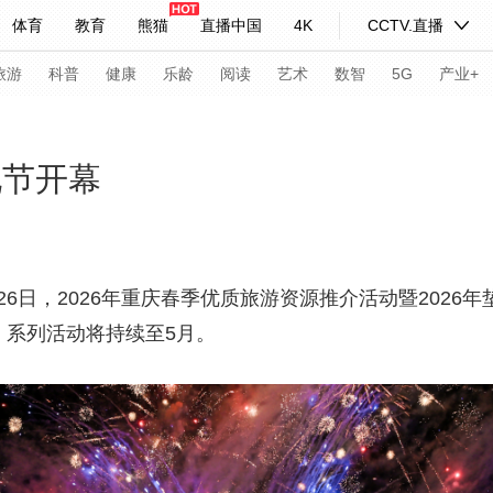
体育
教育
熊猫
直播中国
4K
CCTV.直播
式妙语
主持人
下载央视影音
热解读
天天学习
旅游
科普
健康
乐龄
阅读
艺术
数智
5G
产业+
纪录片网
国家大剧院
大型活动
化节开幕
科技
法治
文娱
人物
公益
图片
习式妙语
央视快评
央视网评
光华锐评
锋面
26日，2026年重庆春季优质旅游资源推介活动暨202
，系列活动将持续至5月。
频道
VR/AR
4K专区
全景新闻
请入列
人生第一次
人生第二次
年冬奥会
CBA
NBA
中超
国足
国际足球
网球
综
体育江湖
文化体育
冰雪道路
足球道路