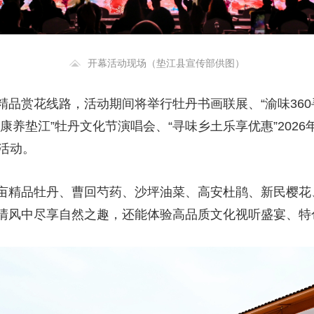
开幕活动现场（垫江县宣传部供图）
品赏花线路，活动期间将举行牡丹书画联展、“渝味360寻
康养垫江”牡丹文化节演唱会、“寻味乡土乐享优惠”202
活动。
亩精品牡丹、曹回芍药、沙坪油菜、高安杜鹃、新民樱花
清风中尽享自然之趣，还能体验高品质文化视听盛宴、特