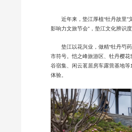
近年来，垫江厚植“牡丹故里”
影响力文旅节会”，垫江文化辨识度
垫江以花兴业，做精“牡丹芍
市符号。恺之峰旅游区、牡丹樱花
谷宿集、闲云茗居房车露营基地等
体验。