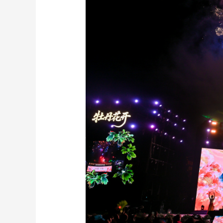
财经
教育
乡村振兴
生态环境
一带一路
大国智造
大国展会
大国保险
云顶对话
CCTV.节目官网
直播
节目单
栏目
片库