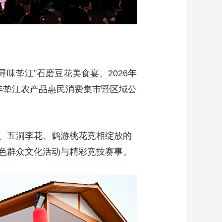
味垫江”石磨豆花美食宴、2026年
6年垫江农产品惠民消费集市暨区域公
、五洞李花、鹤游桃花竞相绽放的
色群众文化活动与精彩竞技赛事。