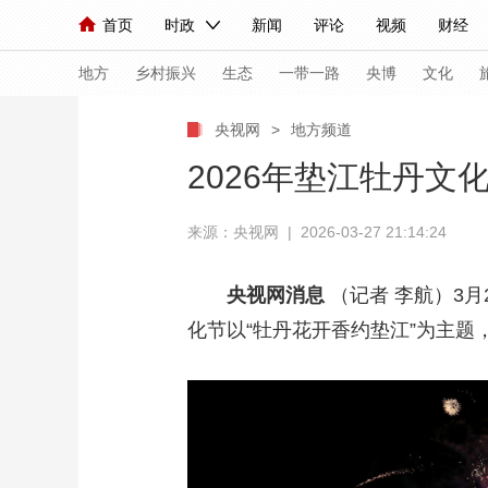
首页
时政
新闻
评论
视频
财经
人民领袖习近平
直播
海外频道
片库
iPanda
栏目大全
联播+
English
中国领导人
节目单
Монгол
听音
央视快评
微视频
习
地方
乡村振兴
生态
一带一路
央博
文化
央视网
>
地方频道
总台春晚
网络春晚
共产党员网
秧纪录
2026年垫江牡丹文
来源：央视网 | 2026-03-27 21:14:24
新闻
国内
国际
评论
经济
军事
人民领袖习近平
联播+
热解读
天天学习
央视网消息
（记者 李航）3月
化节以“牡丹花开香约垫江”为主题
视频
小央视频
小央直播
直播中国
熊猫
现场
前线
比划
快看
蓝海中国
新兵
体育
直播
竞猜
2026年世界杯
2026
VIP会员
CCTV奥林匹克频道
生活体育大会