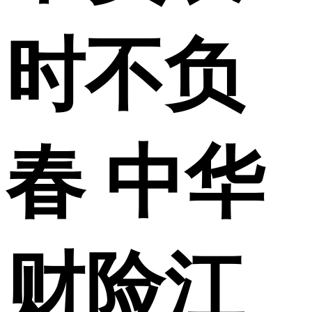
财经
教育
乡村振兴
生态环境
一带一路
央博
时不负
大国智造
大国展会
大国保险
云顶对话
云起
超
CCTV.节目官网
直播
节目单
栏目
片库
热播榜
春 中华
财险江