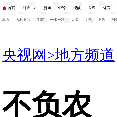
首页
时政
新闻
评论
视频
财经
体育
人民领袖习近平
直播
海外频道
片库
iPanda
栏目大全
联播+
English
中国领导人
节目单
Монгол
听音
央视快评
微视频
习式妙语
主持人
地方
乡村振兴
生态
一带一路
央博
文化
旅游
科
地方
总台春晚
网络春晚
共产党员网
秧纪录
纪录片网
央视网
>
地方频道
新闻
国内
国际
评论
经济
军事
科技
法
人民领袖习近平
联播+
热解读
天天学习
习式妙语
视频
小央视频
小央直播
直播中国
熊猫频道
V
现场
前线
比划
快看
蓝海中国
新兵请入列
不负农
体育
直播
竞猜
2026年世界杯
2026年冬奥会
C
VIP会员
CCTV奥林匹克频道
生活体育大会
体育江湖