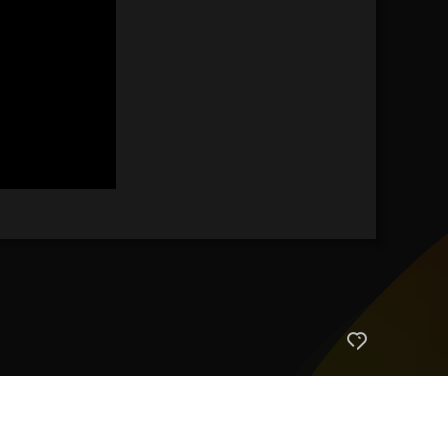
艺术
汽车
数智
5G
产业+
时尚
天气
才艺
网展
央央好物