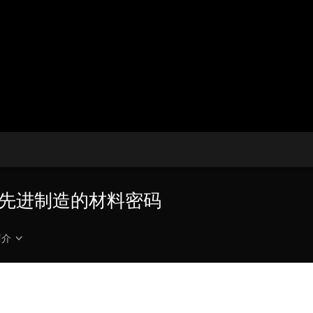
央博
非遗
文化
旅游
科普
健康
乐龄
阅读
云起
超级工厂
智敬中国
全民健康
颜选攻略
海洋
热播榜
总台企业白名单
锁先进制造的材料密码
简介