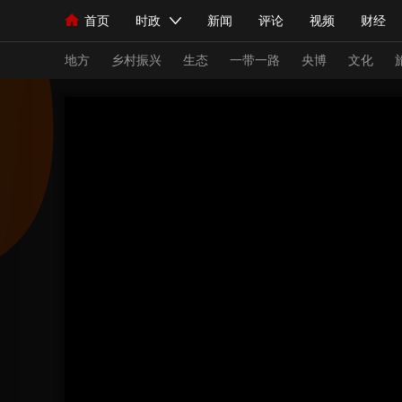
首页
时政
新闻
评论
视频
财经
人民领袖习近平
直播
海外频道
片库
iPanda
栏目大全
联播+
English
中国领导人
节目单
Монгол
听音
央视快评
微视频
习
地方
乡村振兴
生态
一带一路
央博
文化
总台春晚
网络春晚
共产党员网
秧纪录
新闻
国内
国际
评论
经济
军事
人民领袖习近平
联播+
热解读
天天学习
视频
小央视频
小央直播
直播中国
熊猫
现场
前线
比划
快看
蓝海中国
新兵
体育
直播
竞猜
2026年世界杯
2026
VIP会员
CCTV奥林匹克频道
生活体育大会