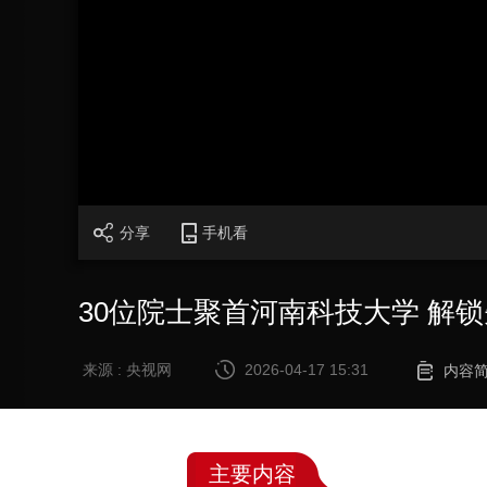
财经
教育
乡村振兴
生态环境
一带一路
大国智造
大国展会
大国保险
云顶对话
CCTV.节目官网
直播
节目单
栏目
片库
分享
手机看
30位院士聚首河南科技大学 解
来源 : 央视网
2026-04-17 15:31
内容
主要内容