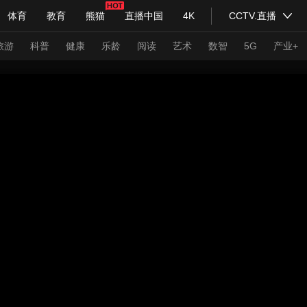
体育
教育
熊猫
直播中国
4K
CCTV.直播
式妙语
主持人
下载央视影音
热解读
天天学习
旅游
科普
健康
乐龄
阅读
艺术
数智
5G
产业+
纪录片网
国家大剧院
大型活动
科技
法治
文娱
人物
公益
图片
习式妙语
央视快评
央视网评
光华锐评
锋面
频道
VR/AR
4K专区
全景新闻
请入列
人生第一次
人生第二次
年冬奥会
CBA
NBA
中超
国足
国际足球
网球
综
体育江湖
文化体育
冰雪道路
足球道路