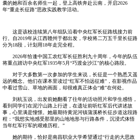
囊的她和百余名师生一起，登上高铁奔赴云南，开启2026
年“重走长征路”思政实践教学活动。
财经
教育
乡村振兴
生态环境
一带一路
央博
大国智造
大国展会
大国保险
云顶对话
云起
超
这是该校连续第八年组队沿着中央红军长征路线接力前
行。自2019年从江西赣州于都出发，学校将二万五千里长征路
分为18段，计划用18年走完全程。
2026年恰逢中国工农红军长征胜利九十周年，今年的队伍
将重点踏访中央红军1935年5月“巧渡金沙江”的核心路段。
CCTV.节目官网
直播
节目单
栏目
片库
热播榜
对于大多数第一次参加的学生来说，长征是一个熟悉又遥
远的概念。他们在课本里读过“红军不怕远征难”，在影视作品
中看过雪山、草地的画面，却很难真正体会“难”在何处。
刘杭玉说，出发前她翻看了往年的活动照片和学生感悟，
看到同学们在泥泞山路上行进，在遗址前听红军后代讲述故
事，心里满是憧憬。她最期待黄泥河镇蒲溪桥长征步道这段路
程：“我想实地感受那里的山地地形与行路条件，沉浸式体悟
当年红军行军的艰难历程。”
她的期待，恰好是南昌职业大学希望通过“行走的大思政