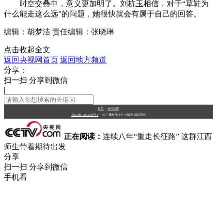
时空交叠中，意义更加明了。刘杭玉相信，对于“草鞋为
什么能走这么远”的问题，她很快就会有属于自己的回答。
编辑：胡梦洁
责任编辑：张晓琳
点击收起全文
返回央视网首页
返回地方频道
分享：
扫一扫 分享到微信
|
首页
|
全站地图
京ICP备10003349号-1
中央广播电视总台
央视网
版权所有
正在阅读：
连续八年“重走长征路” 这群江西
师生带着期待出发
分享
扫一扫 分享到微信
手机看