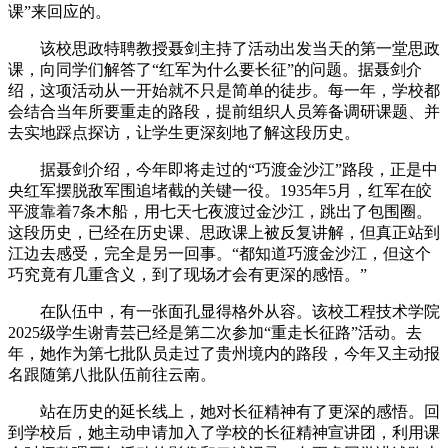
课”来回应的。
该校思政特聘教授聂剑主持了活动出发当天的第一堂思政
课，向同学们解答了“红军为什么要长征”的问题。据聂剑介
绍，这项活动从一开始就不只是简单的徒步。每一年，学校都
会结合当年所要重走的路段，提前组织人员筹备调研课题、并
去实地踩点探访，让学生更深刻地了解这段历史。
据聂剑介绍，今年即将走过的“巧渡金沙江”路段，正是中
央红军摆脱敌军围追堵截的关键一役。1935年5月，红军在皎
平渡靠着7条木船，用七天七夜渡过金沙江，跳出了包围圈。
这段历史，已经在历史课、思政课上被反复讲解，但真正站到
江边去感受，完全是另一回事。“都知道巧渡金沙江，但这个
巧究竟有几重含义，到了现场才会有更深的感悟。”
在队伍中，有一张面孔显得格外从容。该校工程技术学院
2025级学生谢青芸已经是第二次参加“重走长征路”活动。去
年，她作为第七批队员走过了贵州境内的路段，今年又主动报
名跟随第八批队伍前往云南。
站在历史的延长线上，她对长征精神有了更深的感悟。回
到学校后，她主动申请加入了学校的长征精神宣讲团，利用课