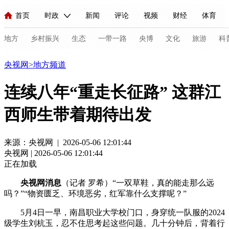
首页
时政
新闻
评论
视频
财经
体育
人民领袖习近平
直播
海外频道
片库
iPanda
栏目大全
联播+
English
中国领导人
节目单
Монгол
听音
央视快评
微视频
习式妙语
主持人
地方
乡村振兴
生态
一带一路
央博
文化
旅游
科
地方
央视网
>
地方频道
总台春晚
网络春晚
共产党员网
秧纪录
纪录片网
连续八年“重走长征路” 这群江
西师生带着期待出发
新闻
国内
国际
评论
经济
军事
科技
法
人民领袖习近平
联播+
热解读
天天学习
习式妙语
来源：央视网 | 2026-05-06 12:01:44
央视网 | 2026-05-06 12:01:44
视频
小央视频
小央直播
直播中国
熊猫频道
V
正在加载
现场
前线
比划
快看
蓝海中国
新兵请入列
央视网消息
（记者 罗希）“一双草鞋，真的能走那么远
吗？”“物资匮乏、环境恶劣，红军靠什么支撑呢？”
体育
直播
竞猜
2026年世界杯
2026年冬奥会
C
5月4日一早，南昌职业大学校门口，身穿统一队服的2024
VIP会员
CCTV奥林匹克频道
生活体育大会
体育江湖
级学生刘杭玉，忍不住思考起这些问题。几十分钟后，背着行