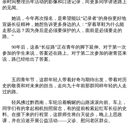
余时间整理历年活动的影像和口述记录，向更多同学讲述路上
的见闻。
她说，今年再次报名，是希望能以“记录者”的身份更好地
宣扬长征精神，她想告诉更多身边的人：“穿着草鞋为什么能
走那么远？因为身后是必须要保护的人，面前是必须要走的
路。”
90年后，这条“长征路”正在青年的脚下延伸。对于第一次
参加的学生来说，答案还在路上。对于第二次参加的谢青芸来
说，路已经给出了答案。
五四青年节，这群年轻人带着好奇与期待出发，带着对历
史的敬畏和对未来的担当，走向九十年前那群同样年轻的人走
过的路。
轻风拂过黔西南，车轮沿着蜿蜒的山路滚滚向前。车上，
同学们有的拿起相机拍照留念，有的提前检索起红军长征的史
料。在接下来的行程里，这群师生将白天徒步，晚上上思政
课，并在沿途开展公益活动——义诊、慰问老区群众。