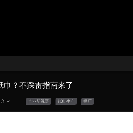
央博
非遗
文化
旅游
科普
健康
乐龄
阅读
云起
超级工厂
智敬中国
全民健康
颜选攻略
海洋
热播榜
总台企业白名单
纸巾？不踩雷指南来了
简介
产业新视野
纸巾生产
探厂