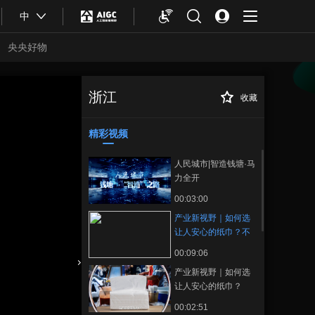
中
央央好物
浙江
收藏
产业新视野｜如何
正在播放
选让人安心的纸巾？不踩雷指
南来了
精彩视频
人民城市|智造钱塘·马
力全开
00:03:00
产业新视野｜如何选
让人安心的纸巾？不
踩雷指南来了
00:09:06
产业新视野｜如何选
合体育
亚冬会
让人安心的纸巾？
00:02:51