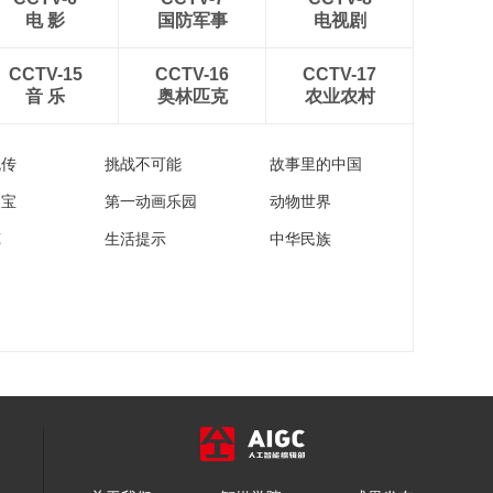
露营能进入诗仙的梦
电 影
国防军事
00:02:52
电视剧
境
天上无情银河，人间
恰有鹊桥
CCTV-15
CCTV-16
CCTV-17
音 乐
奥林匹克
农业农村
00:00:50
年轻人，一起去班味
呀！Vol.12：在三门！
流传
挑战不可能
故事里的中国
钟汉良觉醒钓鱼天赋
00:05:29
孟子义勾起玩泥回忆
家宝
第一动画乐园
动物世界
浙江“心”旅程｜一叶落
苑
生活提示
中华民族
而知秋，浙里风物正
温柔
00:00:27
1ms城市算网描绘杭
州智慧未来新图景
00:02:08
年轻人，一起去班味
呀！Vol.8：放下工牌
硬控钓竿 松弛的天花
00:06:39
板在大海里
从“西湖十景”到“科技