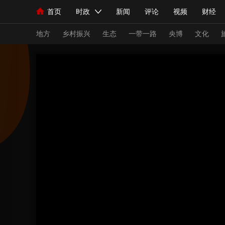
首页
时政
新闻
评论
视频
财经
人民领袖习近平
直播
海外频道
片库
iPanda
栏目大全
联播+
English
中国领导人
节目单
Монгол
听音
央视快评
微视频
习
地方
乡村振兴
生态
一带一路
央博
文化
总台春晚
网络春晚
共产党员网
秧纪录
新闻
国内
国际
评论
经济
军事
人民领袖习近平
联播+
热解读
天天学习
视频
小央视频
小央直播
直播中国
熊猫
现场
前线
比划
快看
蓝海中国
新兵
体育
直播
竞猜
2026年世界杯
2026
VIP会员
CCTV奥林匹克频道
生活体育大会