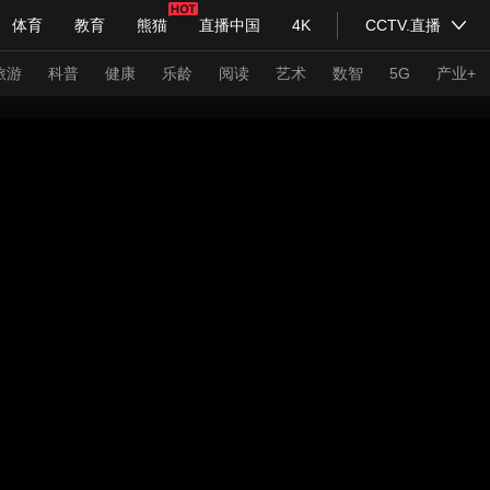
体育
教育
熊猫
直播中国
4K
CCTV.直播
式妙语
主持人
下载央视影音
热解读
天天学习
旅游
科普
健康
乐龄
阅读
艺术
数智
5G
产业+
纪录片网
国家大剧院
大型活动
科技
法治
文娱
人物
公益
图片
习式妙语
央视快评
央视网评
光华锐评
锋面
频道
VR/AR
4K专区
全景新闻
请入列
人生第一次
人生第二次
年冬奥会
CBA
NBA
中超
国足
国际足球
网球
综
体育江湖
文化体育
冰雪道路
足球道路