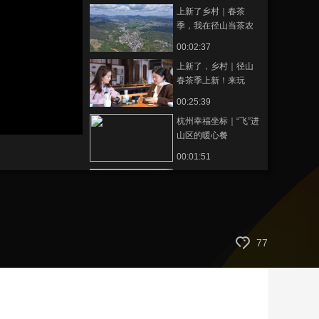
上新了乡村｜春茶
艺术
汽车
数智
5G
产业+
季，我在径山当茶农
时尚
天气
才艺
网展
央央好物
00:02:37
上新了，乡村｜径山
春茶季上新！来玩
转“茶世界”
00:25:39
杭州幸福坐标｜“飞”进
山区的暖心餐
00:01:51
超6万箱！义乌（苏
溪）国际枢纽港提前
完成年度目标任务
00:00:51
杭州：爱的专属视角
77
00:02:37
稻浪翻金秋色浓 浙江
径山农旅融合引客来