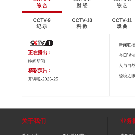
综 合
财 经
综 艺
CCTV-9
CCTV-10
CCTV-11
纪 录
科 教
戏 曲
新闻联
正在播出：
今日说
晚间新闻
人与自
精彩预告：
秘境之
开讲啦-2026-25
关于我们
业务