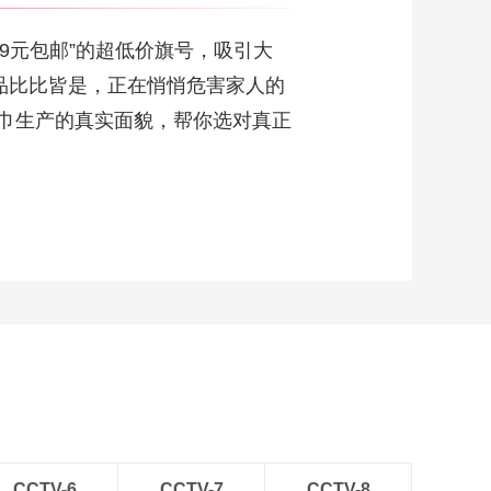
00:00:24
浙江台州：在天台
9元包邮”的超低价旗号，吸引大
品“和合滋味”
品比比皆是，正在悄悄危害家人的
00:00:30
巾生产的真实面貌，帮你选对真正
共话“文明共生”之道
2025阳明心学大会在
余姚举行
00:02:41
2025云栖大会开幕
00:00:37
“西瓜之乡”长出“西瓜
娃娃”
00:03:48
年轻人，一起去班味
呀！Vol.16：莫干山骑
行为啥火 今秋一试便
00:03:31
知！
年轻人，一起去班味
呀！Vol.15：据说在这
CCTV-6
CCTV-7
CCTV-8