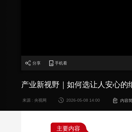
财经
教育
乡村振兴
生态环境
一带一路
大国智造
大国展会
大国保险
云顶对话
CCTV.节目官网
直播
节目单
栏目
片库
分享
手机看
产业新视野｜如何选让人安心的
来源 : 央视网
2026-05-08 14:00
内容
主要内容