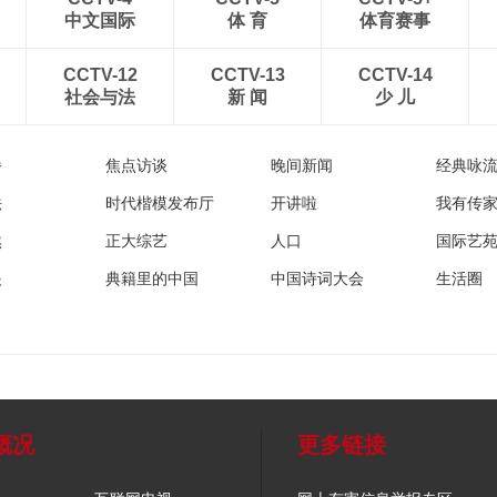
中文国际
体 育
体育赛事
CCTV-12
CCTV-13
CCTV-14
社会与法
新 闻
少 儿
播
焦点访谈
晚间新闻
经典咏
法
时代楷模发布厅
开讲啦
我有传
然
正大综艺
人口
国际艺
眼
典籍里的中国
中国诗词大会
生活圈
概况
更多链接