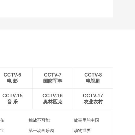
在“职工需求”最前沿
00:02:00
大力弘扬劳模精神、
劳动精神、工匠精神
00:01:58
让每一位奔波的劳动
者 都能在城市里找到
一盏为自己点亮的灯
00:01:22
贵州贵阳：让儿童近
距离感知科技魅力
CCTV-6
CCTV-7
CCTV-8
00:01:35
电 影
国防军事
电视剧
四川岳池：油菜花开
出“五彩色” 解锁春日
田园新玩法
CCTV-15
CCTV-16
CCTV-17
00:00:29
音 乐
奥林匹克
农业农村
浙江君泰纺织齐军｜
以技术破局海外垄
断，展现中国制造硬
流传
挑战不可能
故事里的中国
00:03:22
核实力
《抓党建 促发展》系
家宝
第一动画乐园
动物世界