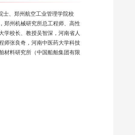
00:01:09
新运力赋能红色研学
院院士、郑州航空工业管理学院校
湖南韶山接驳服务提
质升级
，郑州机械研究所总工程师、高性
00:01:29
大学校长、教授吴智深，河南省人
蹴鞠捶丸唱豫剧 郑州
经开区校园传统文
程师张良奇，河南中医药大学科技
化“活”起来
00:02:53
舶材料研究所（中国船舶集团有限
河南省通过《决定》
保障融入服务全国统
一大市场
00:02:42
只要肯钻研、肯奋斗
普通工人一样能人生
出彩、梦想成真
00:03:10
职工需求在哪里 工会
服务就跟进到哪里
00:01:31
把党建工作融入“业务
链” 把党员作用发挥