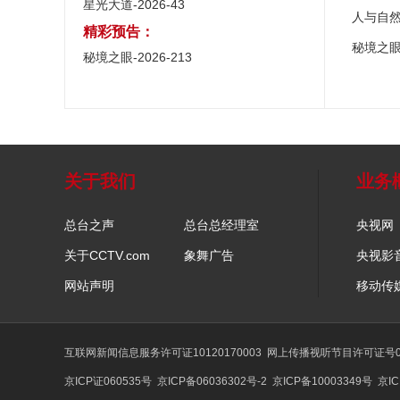
星光大道-2026-43
人与自
精彩预告：
秘境之
秘境之眼-2026-213
关于我们
业务
总台之声
总台总经理室
央视网
关于CCTV.com
象舞广告
央视影
网站声明
移动传
互联网新闻信息服务许可证10120170003
网上传播视听节目许可证号01
京ICP证060535号
京ICP备06036302号-2
京ICP备10003349号
京IC