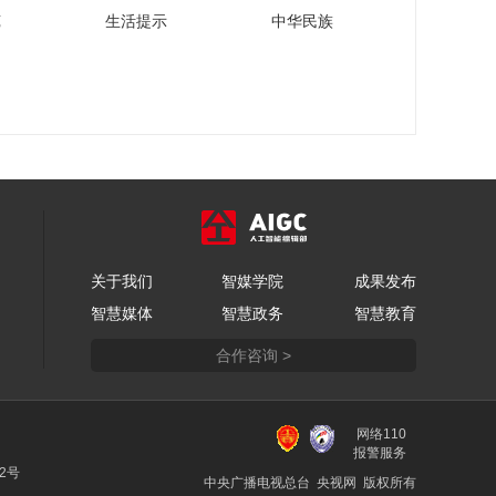
列访谈丨赓续百年工
苑
生活提示
中华民族
运荣光 谱写新时代工
00:13:58
会篇章
3.3万亩小麦5天内完
成抢收 “麦客之家”暖
心助力
00:00:55
人人都是东道主 盛情
迎接十六运
00:03:21
西乌珠穆沁旗：草原
明珠 白马之乡
关于我们
智媒学院
成果发布
00:04:50
智慧媒体
智慧政务
智慧教育
致敬榜样 河南公布
2026年“最美科技工作
合作咨询 >
者”
00:01:38
肖艳秋：学科专业调
整优化需要信息赋能
网络110
报警服务
00:00:51
22号
中央广播电视总台 央视网 版权所有
湖南搭建“三品一标”农