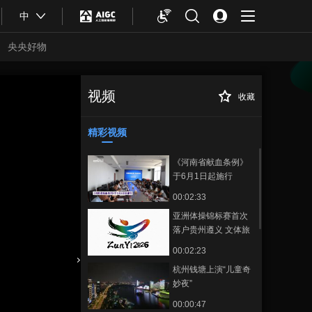
中
央央好物
视频
收藏
致敬榜样 河南公布
正在播放
2026年“最美科技工作者”
精彩视频
《河南省献血条例》
于6月1日起施行
00:02:33
亚洲体操锦标赛首次
落户贵州遵义 文体旅
商融合助力城市发展
00:02:23
杭州钱塘上演“儿童奇
合体育
亚冬会
妙夜”
00:00:47