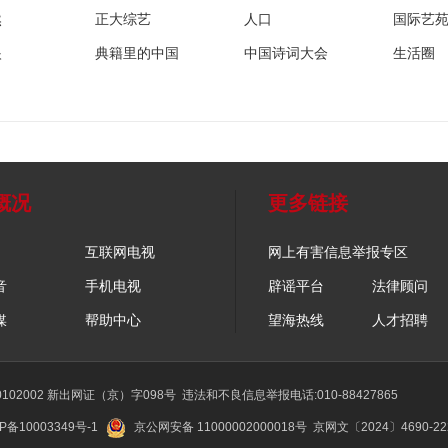
然
正大综艺
人口
国际艺
眼
典籍里的中国
中国诗词大会
生活圈
概况
更多链接
互联网电视
网上有害信息举报专区
音
手机电视
辟谣平台
法律顾问
媒
帮助中心
望海热线
人才招聘
02002 新出网证（京）字098号
违法和不良信息举报电话:010-88427865
P备10003349号-1
京公网安备 11000002000018号
京网文〔2024〕4690-2