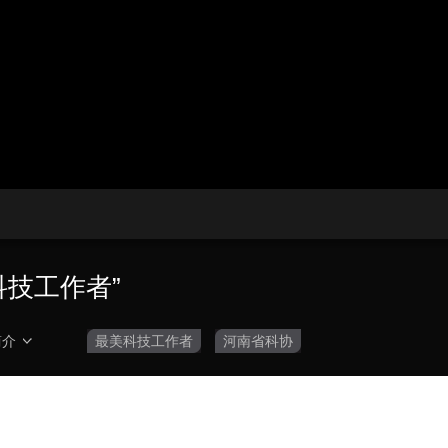
央博
非遗
文化
旅游
科普
健康
乐龄
阅读
云起
超级工厂
智敬中国
全民健康
颜选攻略
海洋
热播榜
总台企业白名单
科技工作者”
简介
最美科技工作者
河南省科协