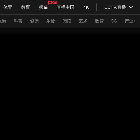
体育
教育
熊猫
直播中国
4K
CCTV.直播
式妙语
主持人
下载央视影音
热解读
天天学习
旅游
科普
健康
乐龄
阅读
艺术
数智
5G
产业+
纪录片网
国家大剧院
大型活动
科技
法治
文娱
人物
公益
图片
习式妙语
央视快评
央视网评
光华锐评
锋面
频道
VR/AR
4K专区
全景新闻
请入列
人生第一次
人生第二次
年冬奥会
CBA
NBA
中超
国足
国际足球
网球
综
体育江湖
文化体育
冰雪道路
足球道路