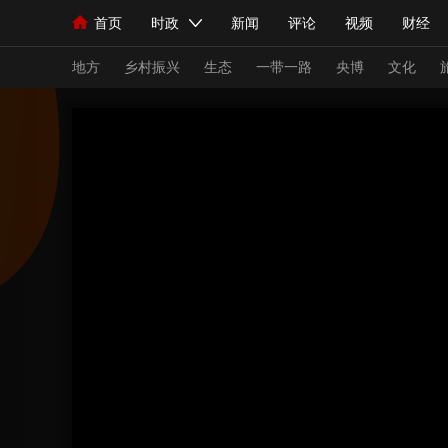
首页
时政
新闻
评论
视频
财经
人民领袖习近平
直播
海外频道
片库
iPanda
栏目大全
联播+
English
中国领导人
节目单
Монгол
听音
央视快评
微视频
习
地方
乡村振兴
生态
一带一路
央博
文化
总台春晚
网络春晚
共产党员网
秧纪录
新闻
国内
国际
评论
经济
军事
人民领袖习近平
联播+
热解读
天天学习
视频
小央视频
小央直播
直播中国
熊猫
现场
前线
比划
快看
蓝海中国
新兵
体育
直播
竞猜
2026年世界杯
2026
VIP会员
CCTV奥林匹克频道
生活体育大会