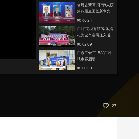
创历史新高 河南9人获
艺术
汽车
数智
5G
产业+
第四届全国创新争先
奖
时尚
天气
才艺
网展
央央好物
00:00:24
广州“花城有囍”集体婚
礼为城市发展注入“甜
蜜动能”
00:02:09
广东工会“工 BA”广州
城市赛启动
00:00:50
河南人说的中这么有
讲究
00:02:51
先进制造“职”等你来
27
豫西专场招聘助力青
年就业
00:01:10
全国汽车智造与流通
行业产教融合共同体
在郑州成立