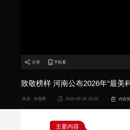
财经
教育
乡村振兴
生态环境
一带一路
大国智造
大国展会
大国保险
云顶对话
CCTV.节目官网
直播
节目单
栏目
片库
分享
手机看
致敬榜样 河南公布2026年“最美
来源 : 央视网
2026-05-28 18:26
内容
主要内容