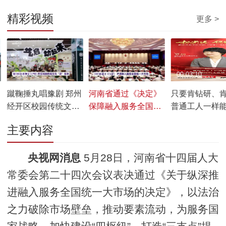
精彩视频
更多 >
00:02:53
00:02:42
00:03:10
蹴鞠捶丸唱豫剧 郑州
河南省通过《决定》
只要肯钻研、
经开区校园传统文
保障融入服务全国统
普通工人一样
化“活”起来
一大市场
出彩、梦想成
主要内容
央视网消息
5月28日，河南省十四届人大
常委会第二十四次会议表决通过《关于纵深推
进融入服务全国统一大市场的决定》，以法治
之力破除市场壁垒，推动要素流动，为服务国