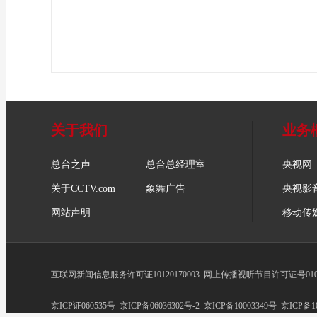
关于我们
业务
总台之声
总台总经理室
央视网
关于CCTV.com
象舞广告
央视影
网站声明
移动传
互联网新闻信息服务许可证10120170003
网上传播视听节目许可证号0102
京ICP证060535号
京ICP备06036302号-2
京ICP备10003349号
京ICP备10