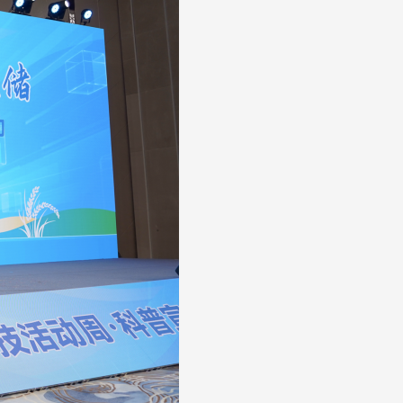
艺术
汽车
数智
5G
产业+
时尚
天气
才艺
网展
央央好物