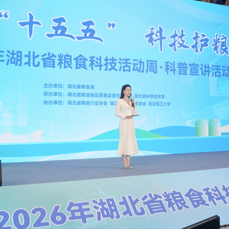
央博
非遗
文化
旅游
科普
健康
乐龄
阅读
云起
超级工厂
智敬中国
全民健康
颜选攻略
海洋
热播榜
总台企业白名单