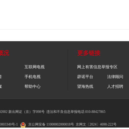
概况
更多链接
互联网电视
网上有害信息举报专区
音
手机电视
辟谣平台
法律顾问
媒
帮助中心
望海热线
人才招聘
002 新出网证（京）字098号
违法和不良信息举报电话:010-88427865
003349号-1
京公网安备 11000002000018号
京网文〔2024〕4690-222号