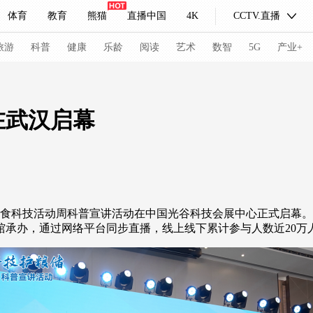
体育
教育
熊猫
直播中国
4K
CCTV.直播
式妙语
主持人
下载央视影音
热解读
天天学习
旅游
科普
健康
乐龄
阅读
艺术
数智
5G
产业+
纪录片网
国家大剧院
大型活动
在武汉启幕
科技
法治
文娱
人物
公益
图片
习式妙语
央视快评
央视网评
光华锐评
锋面
北省粮食科技活动周科普宣讲活动在中国光谷科技会展中心正式启幕。
频道
VR/AR
4K专区
全景新闻
馆承办，通过网络平台同步直播，线上线下累计参与人数近20万
请入列
人生第一次
人生第二次
冬奥会
CBA
NBA
中超
国足
国际足球
网球
综
体育江湖
文化体育
冰雪道路
足球道路