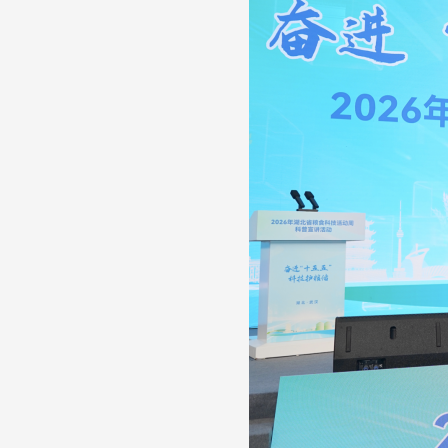
财经
教育
乡村振兴
生态环境
一带一路
大国智造
大国展会
大国保险
云顶对话
CCTV.节目官网
直播
节目单
栏目
片库