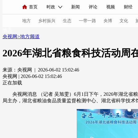
首页
时政
新闻
评论
视频
财经
人民领袖习近平
直播
海外频道
片库
iPanda
栏目大全
联播+
English
中国领导人
节目单
Монгол
听音
央视快评
微视频
习
地方
乡村振兴
生态
一带一路
央博
文化
地方
央视网
>
地方频道
总台春晚
网络春晚
共产党员网
秧纪录
2026年湖北省粮食科技活动周
来源：央视网 | 2026-06-02 15:02:46
新闻
国内
国际
评论
经济
军事
央视网 | 2026-06-02 15:02:46
人民领袖习近平
联播+
热解读
天天学习
正在加载
央视网消息 （记者 吴旭雯）6月1日下午，2026年湖
视频
小央视频
小央直播
直播中国
熊猫
局主办，湖北省粮油食品质量监督检测中心、湖北省科学技术
现场
前线
比划
快看
蓝海中国
新兵
体育
直播
竞猜
2026年世界杯
2026年
VIP会员
CCTV奥林匹克频道
生活体育大会