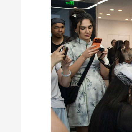
财经
教育
乡村振兴
生态环境
一带一路
大国智造
大国展会
大国保险
云顶对话
CCTV.节目官网
直播
节目单
栏目
片库