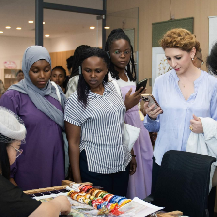
央博
非遗
文化
旅游
科普
健康
乐龄
阅读
云起
超级工厂
智敬中国
全民健康
颜选攻略
海洋
热播榜
总台企业白名单