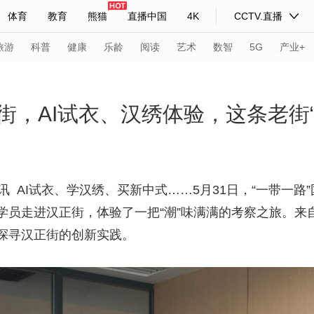
体育
教育
熊猫
直播中国
4K
CCTV.直播
式妙语
主持人
下载央视影音
热解读
天天学习
旅游
科普
健康
乐龄
阅读
艺术
数智
5G
产业+
纪录片网
国家大剧院
大型活动
街，AI试衣、汉绣体验，这条老街“
科技
法治
文娱
人物
公益
图片
习式妙语
央视快评
央视网评
光华锐评
锋面
讯 AI试衣、学汉绣、买新中式……5月31日，“一带一
员走进汉正街，体验了一把“潮”味满满的考察之旅。来自
频道
VR/AR
4K专区
全景新闻
探寻汉正街的创新实践。
请入列
人生第一次
人生第二次
年冬奥会
CBA
NBA
中超
国足
国际足球
网球
综
体育江湖
文化体育
冰雪道路
足球道路