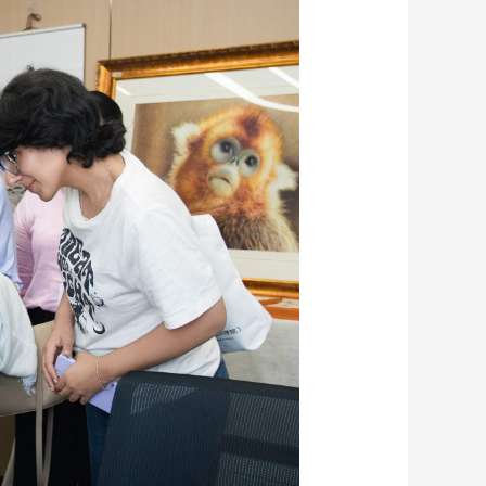
艺术
汽车
数智
5G
产业+
时尚
天气
才艺
网展
央央好物