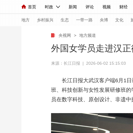
首页
时政
新闻
评论
视频
财经
人民领袖习近平
直播
海外频道
片库
iPanda
栏目大全
联播+
English
中国领导人
节目单
Монгол
听音
央视快评
微视频
习
地方
乡村振兴
生态
一带一路
央博
文化
央视网
>
地方频道
总台春晚
网络春晚
共产党员网
秧纪录
外国女学员走进汉正
来源：长江日报 | 2026-06-02 15:15:03
新闻
国内
国际
评论
经济
军事
人民领袖习近平
联播+
热解读
天天学习
长江日报大武汉客户端6月1日
班、科技创新与女性发展研修班的学
视频
小央视频
小央直播
直播中国
熊猫
员在数字科技、原创设计、非遗中
现场
前线
比划
快看
蓝海中国
新兵
体育
直播
竞猜
2026年世界杯
2026
VIP会员
CCTV奥林匹克频道
生活体育大会