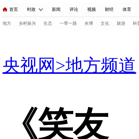
首页
时政
新闻
评论
视频
财经
体育
人民领袖习近平
直播
海外频道
片库
iPanda
栏目大全
联播+
English
中国领导人
节目单
Монгол
听音
央视快评
微视频
习式妙语
主持人
地方
乡村振兴
生态
一带一路
央博
文化
旅游
科
地方
总台春晚
网络春晚
共产党员网
秧纪录
纪录片网
央视网
>
地方频道
新闻
国内
国际
评论
经济
军事
科技
法
人民领袖习近平
联播+
热解读
天天学习
习式妙语
视频
小央视频
小央直播
直播中国
熊猫频道
V
现场
前线
比划
快看
蓝海中国
新兵请入列
《笑友
体育
直播
竞猜
2026年世界杯
2026年冬奥会
C
VIP会员
CCTV奥林匹克频道
生活体育大会
体育江湖