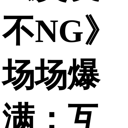
财经
教育
乡村振兴
生态环境
一带一路
央博
不NG》
大国智造
大国展会
大国保险
云顶对话
云起
超
CCTV.节目官网
直播
节目单
栏目
片库
热播榜
场场爆
满：互