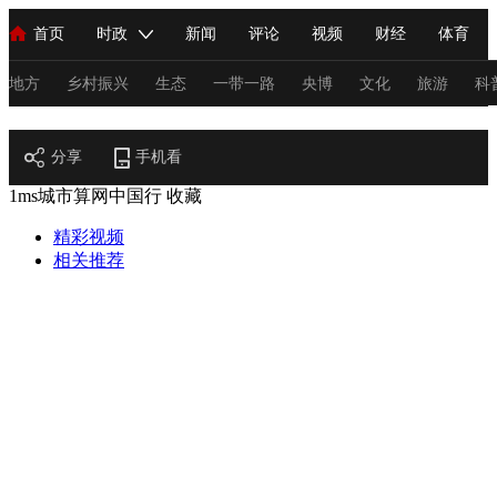
首页
时政
新闻
评论
视频
财经
体育
人民领袖习近平
直播
海外频道
片库
iPanda
栏目大全
联播+
English
中国领导人
节目单
Монгол
听音
央视快评
微视频
习式妙语
主持人
地方
乡村振兴
生态
一带一路
央博
文化
旅游
科
地方
总台春晚
分享
手机看
网络春晚
共产党员网
秧纪录
纪录片网
1ms城市算网中国行
收藏
精彩视频
新闻
国内
国际
评论
经济
军事
科技
法
相关推荐
人民领袖习近平
联播+
热解读
天天学习
习式妙语
视频
小央视频
小央直播
直播中国
熊猫频道
V
现场
前线
比划
快看
蓝海中国
新兵请入列
体育
直播
竞猜
2026年世界杯
2026年冬奥会
C
VIP会员
CCTV奥林匹克频道
生活体育大会
体育江湖