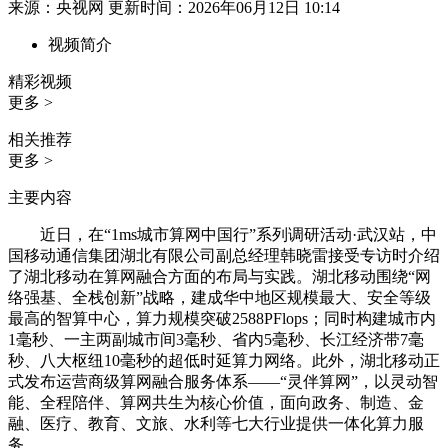
来源：央视网 更新时间：2026年06月12日 10:14
视频简介
精彩视频
更多 >
相关推荐
更多 >
主要内容
近日，在“1ms城市算网中国行”系列调研活动·武汉站，中
国移动通信集团湖北有限公司副总经理韩晓雷接受专访时介绍
了湖北移动在算网融合方面的布局与实践。湖北移动围绕“网
络强基、全栈创新”战略，建成华中地区规模最大、安全等级
最高的智算中心，算力规模突破2588PFlops；同时构建城市内
1毫秒、一主两副城市间3毫秒、省内5毫秒、长江经济带7毫
秒、八大枢纽10毫秒的超低时延算力网络。此外，湖北移动正
式发布运营商级算网融合服务体系——“灵伴算网”，以灵动智
能、全程陪伴、算网共生为核心价值，面向政务、制造、金
融、医疗、教育、文旅、水利等七大行业提供一体化算力服
务。