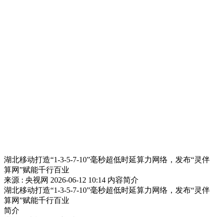
财经
教育
乡村振兴
生态环境
一带一路
央博
大国智造
大国展会
大国保险
云顶对话
云起
超
CCTV.节目官网
直播
节目单
栏目
片库
热播榜
湖北移动打造“1-3-5-7-10”毫秒超低时延算力网络，发布“灵伴
算网”赋能千行百业
来源 : 央视网
2026-06-12 10:14
内容简介
湖北移动打造“1-3-5-7-10”毫秒超低时延算力网络，发布“灵伴
算网”赋能千行百业
简介