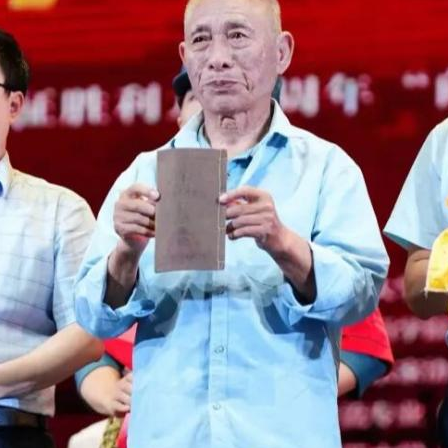
央博
非遗
文化
旅游
科普
健康
乐龄
阅读
云起
超级工厂
智敬中国
全民健康
颜选攻略
海洋
热播榜
总台企业白名单