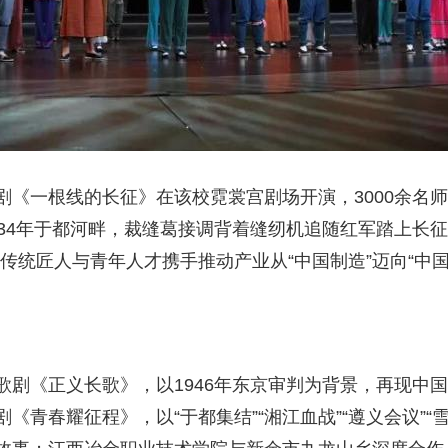
《一根线的长征》在该校霓裳宫剧场开演，3000余名师
34年于都河畔，裁缝葛接调背着缝纫机追随红军踏上长征
传统匠人与青年人才携手推动产业从“中国制造”迈向“中
歌剧《正义长歌》，以1946年东京审判为背景，再现中
青春耀征程》，以“于都集结”“湘江血战”“遵义会议”“雪