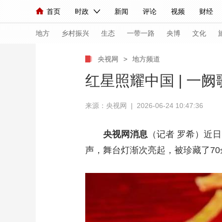
首页
时政
新闻
评论
视频
财经
人民领袖习近平
直播
海外频道
片库
iPanda
栏目大全
联播+
English
中国领导人
节目单
Монгол
听音
央视快评
微视频
习
地方
乡村振兴
生态
一带一路
央博
文化
央视网
>
地方频道
总台春晚
网络春晚
共产党员网
秧纪录
红星照耀中国 | 一
来源：央视网 | 2026-06-24 10:47:36
新闻
国内
国际
评论
经济
军事
人民领袖习近平
联播+
热解读
天天学习
央视网消息
（记者 罗希）近
声，舞台灯渐次亮起，被珍藏了7
视频
小央视频
小央直播
直播中国
熊猫
现场
前线
比划
快看
蓝海中国
新兵
体育
直播
竞猜
2026年世界杯
2026
VIP会员
CCTV奥林匹克频道
生活体育大会