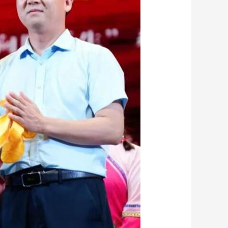
艺术
汽车
数智
5G
产业+
时尚
天气
才艺
网展
央央好物