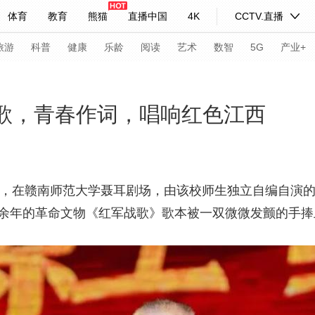
体育
教育
熊猫
直播中国
4K
CCTV.直播
式妙语
主持人
下载央视影音
热解读
天天学习
旅游
科普
健康
乐龄
阅读
艺术
数智
5G
产业+
纪录片网
国家大剧院
大型活动
阙歌，青春作词，唱响红色江西
科技
法治
文娱
人物
公益
图片
习式妙语
央视快评
央视网评
光华锐评
锋面
日，在赣南师范大学聂耳剧场，由该校师生独立自编自演
0余年的革命文物《红军战歌》歌本被一双微微发颤的手捧
频道
VR/AR
4K专区
全景新闻
请入列
人生第一次
人生第二次
年冬奥会
CBA
NBA
中超
国足
国际足球
网球
综
体育江湖
文化体育
冰雪道路
足球道路