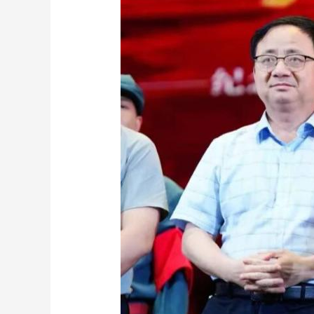
财经
教育
乡村振兴
生态环境
一带一路
大国智造
大国展会
大国保险
云顶对话
CCTV.节目官网
直播
节目单
栏目
片库