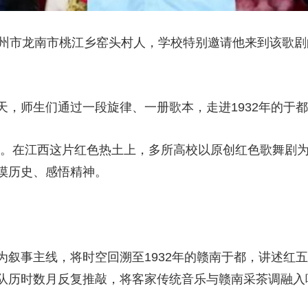
赣州市龙南市桃江乡窑头村人，学校特别邀请他来到该歌
天，师生们通过一段旋律、一册歌本，走进1932年的于
周年。在江西这片红色热土上，多所高校以原创红色歌舞剧
摸历史、感悟精神。
为叙事主线，将时空回溯至1932年的赣南于都，讲述红
队历时数月反复推敲，将客家传统音乐与赣南采茶调融入