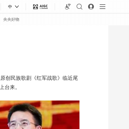
中
央央好物
的原创民族歌剧《红军战歌》临近尾
上台来。
合体育
亚冬会