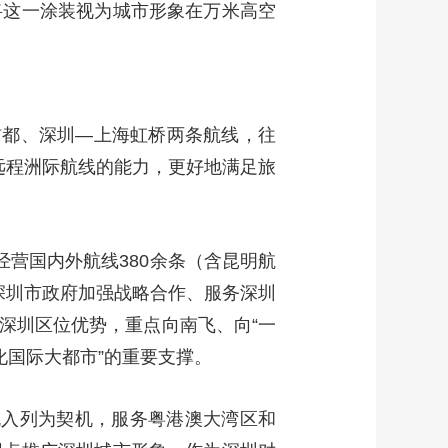
将这一涂装视为城市形象在万米高空
艺术
汽车
数智
5G
产业+
时尚
天气
才艺
网展
央央好物
首都、深圳—上海虹桥两条航线，往
远程洲际航线的能力，更好地满足旅
经营国内外航线380余条（含昆明航
与深圳市政府加强战略合作、服务深圳
深圳区位优势，重点向南飞、向“一
化国际大都市”的重要支撑。
飞机入列为契机，服务粤港澳大湾区和