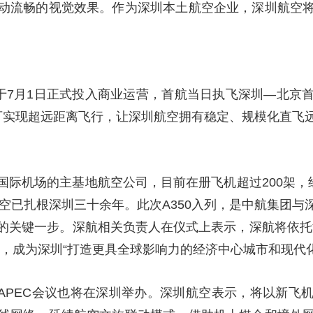
动流畅的视觉效果。作为深圳本土航空企业，深圳航空
央博
非遗
文化
旅游
科普
健康
乐龄
阅读
云起
超级工厂
智敬中国
全民健康
颜选攻略
海洋
”于7月1日正式投入商业运营，首航当日执飞深圳—北京
可实现超远距离飞行，让深圳航空拥有稳定、规模化直飞
热播榜
总台企业白名单
国际机场的主基地航空公司，目前在册飞机超过200架，
航空已扎根深圳三十余年。此次A350入列，是中航集团
的关键一步。深航相关负责人在仪式上表示，深航将依托
飞，成为深圳“打造更具全球影响力的经济中心城市和现代
年，APEC会议也将在深圳举办。深圳航空表示，将以新