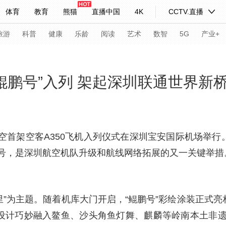
体育
教育
熊猫
直播中国
4K
CCTV.直播
式妙语
主持人
下载央视影音
热解读
天天学习
旅游
科普
健康
乐龄
阅读
艺术
数智
5G
产业+
纪录片网
国家大剧院
大型活动
“鲲鹏号”入列 架起深圳联通世界新
科技
法治
文娱
人物
公益
图片
习式妙语
央视快评
央视网评
光华锐评
锋面
航空首架空客A350飞机入列仪式在深圳宝安国际机场举行
号，是深圳航空机队升级和航线网络拓展的又一关键举措
频道
VR/AR
4K专区
全景新闻
请入列
人生第一次
人生第二次
里”为主题。随着机库大门开启，“鲲鹏号”彩绘涂装正式亮
年冬奥会
CBA
NBA
中超
国足
国际足球
网球
综
，设计巧妙融入鳌鱼、沙头角鱼灯舞、麒麟等岭南本土非
体育江湖
文化体育
冰雪道路
足球道路