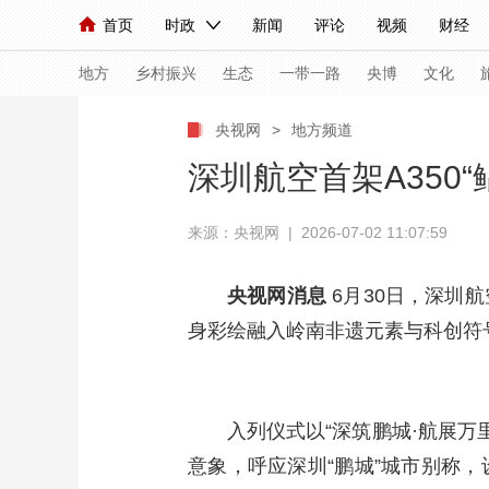
首页
时政
新闻
评论
视频
财经
人民领袖习近平
直播
海外频道
片库
iPanda
栏目大全
联播+
English
中国领导人
节目单
Монгол
听音
央视快评
微视频
习
地方
乡村振兴
生态
一带一路
央博
文化
央视网
>
地方频道
总台春晚
网络春晚
共产党员网
秧纪录
深圳航空首架A350
来源：央视网 | 2026-07-02 11:07:59
新闻
国内
国际
评论
经济
军事
人民领袖习近平
联播+
热解读
天天学习
央视网消息
6月30日，深圳
身彩绘融入岭南非遗元素与科创符
视频
小央视频
小央直播
直播中国
熊猫
现场
前线
比划
快看
蓝海中国
新兵
入列仪式以“深筑鹏城·航展万
体育
直播
竞猜
2026年世界杯
2026
意象，呼应深圳“鹏城”城市别称
VIP会员
CCTV奥林匹克频道
生活体育大会