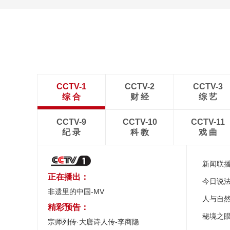
CCTV-1
CCTV-2
CCTV-3
综 合
财 经
综 艺
CCTV-9
CCTV-10
CCTV-11
纪 录
科 教
戏 曲
新闻联
正在播出：
今日说
非遗里的中国-MV
人与自
精彩预告：
秘境之
宗师列传·大唐诗人传-李商隐