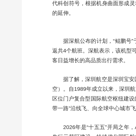
代科创符号，根据机身曲面形成灵
财经
教育
乡村振兴
生态环境
一带一路
的延伸。
大国智造
大国展会
大国保险
云顶对话
据深航公布的计划，“鲲鹏号
返共4个航班。深航表示，该机型
客日益增长的高品质出行需求。
CCTV.节目官网
直播
节目单
栏目
片库
据了解，深圳航空是深圳宝安
空）。自1989年成立以来，深圳
区位门户复合型国际航空枢纽建设
带一路”沿线飞、向全球中心城市
2026年是“十五五”开局之