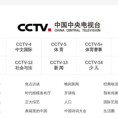
CCTV-4
CCTV-5
CCTV-5+
中文国际
体 育
体育赛事
CCTV-12
CCTV-13
CCTV-14
社会与法
新 闻
少 儿
播
焦点访谈
晚间新闻
经典咏
法
时代楷模发布厅
开讲啦
我有传
然
正大综艺
人口
国际艺
眼
典籍里的中国
中国诗词大会
生活圈