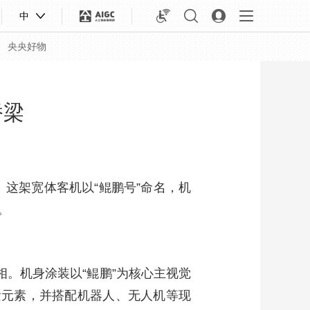
中
央央好物
桥梁
。这架宽体客机以“鲲鹏号”命名，机
。
相。机身涂装以“鲲鹏”为核心主视觉
合体育
亚冬会
遗元素，并搭配机器人、无人机等现