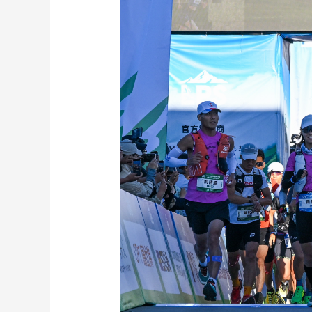
财经
教育
乡村振兴
生态环境
一带一路
大国智造
大国展会
大国保险
云顶对话
CCTV.节目官网
直播
节目单
栏目
片库