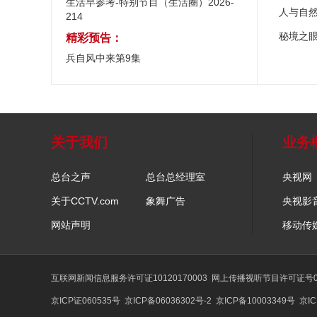
生活早参考-特别节目（生活圈）2026-
人与自
214
秘境之
精彩预告：
兵自风中来第9集
关于我们
业务
总台之声
总台总经理室
央视网
关于CCTV.com
象舞广告
央视影
网站声明
移动传
互联网新闻信息服务许可证10120170003
网上传播视听节目许可证号01
京ICP证060535号
京ICP备06036302号-2
京ICP备10003349号
京IC