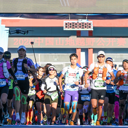
央博
非遗
文化
旅游
科普
健康
乐龄
阅读
云起
超级工厂
智敬中国
全民健康
颜选攻略
海洋
热播榜
总台企业白名单