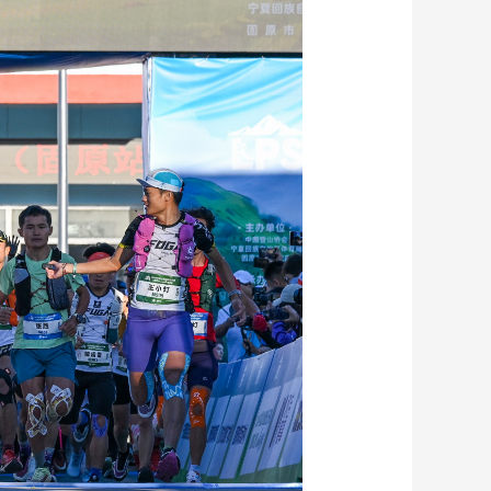
艺术
汽车
数智
5G
产业+
时尚
天气
才艺
网展
央央好物