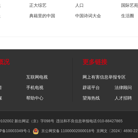
然
正大综艺
人口
国际艺
眼
典籍里的中国
中国诗词大会
生活圈
概况
更多链接
互联网电视
网上有害信息举报专区
音
手机电视
辟谣平台
法律顾问
媒
帮助中心
望海热线
人才招聘
02002 新出网证（京）字098号
违法和不良信息举报电话:010-88427865
P备10003349号-1
京公网安备 11000002000018号
京网文〔2024〕4690-2