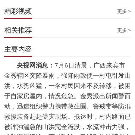
精彩视频
更多 >
相关推荐
更多 >
主要内容
央视网消息：
7月6日清晨，广西来宾市
金秀辖区突降暴雨，强降雨致使一村屯引发山
洪，水势凶猛，一名村民因来不及转移，被困
于自家房屋内，情况危急。金秀派出所闻警而
动，迅速组织警力携带救生圈、警戒带等防汛
救援装备赶赴受灾现场。抵达时，村内路面已
被浑浊湍急的山洪完全淹没，水流冲击力强，