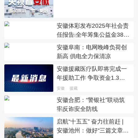
安徽体彩发布2025年社会责
任报告 全年筹集公益金38.1
安徽
体彩
亿元
安徽阜南：电网晚峰负荷创
新高 供电全力保清凉
安徽
阜南
安徽援藏医疗队即将完成一
年援助工作 争取资金1.3亿
元 填补技术空白43项
安徽
援藏
安徽合肥：“警银社”联动筑
牢反诈安全防线
安徽
金融
启航“十五五” 奋力往前赶 |
安徽池州：做好“三篇文章”