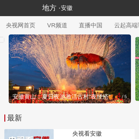
地方 ·
安徽
央视网首页
VR频道
直播中国
云起高端
4
安徽合肥：
山：夏日夜游激活古村“夜经济”
/
5
最新
央视看安徽
置顶1