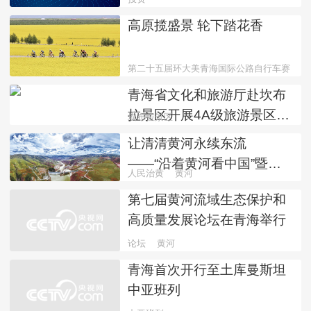
书》解读
高原揽盛景 轮下踏花香
第二十五届环大美青海国际公路自行车赛
青海省文化和旅游厅赴坎布
拉景区开展4A级旅游景区创
坎布拉景区
建指导工作
让清清黄河永续东流
——“沿着黄河看中国”暨人
人民治黄
黄河
民治黄80年融媒体报道青海
第七届黄河流域生态保护和
篇综述
高质量发展论坛在青海举行
论坛
黄河
青海首次开行至土库曼斯坦
中亚班列