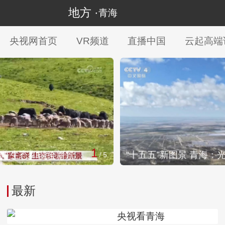
地方 ·
青海
央视网首页
VR频道
直播中国
云起高端
1
2
/
5
“十五五”新图景 青海：光热储能稳送高原绿电
最新
央视看青海
置顶1