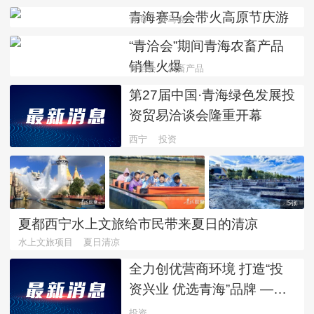
青海赛马会带火高原节庆游
青海
赛马会
“青洽会”期间青海农畜产品
销售火爆
青洽会
农畜产品
第27届中国·青海绿色发展投
资贸易洽谈会隆重开幕
西宁
投资
5张
夏都西宁水上文旅给市民带来夏日的清凉
水上文旅项目
夏日清凉
全力创优营商环境 打造“投
资兴业 优选青海”品牌 ——
《2026年青海营商环境蓝皮
投资