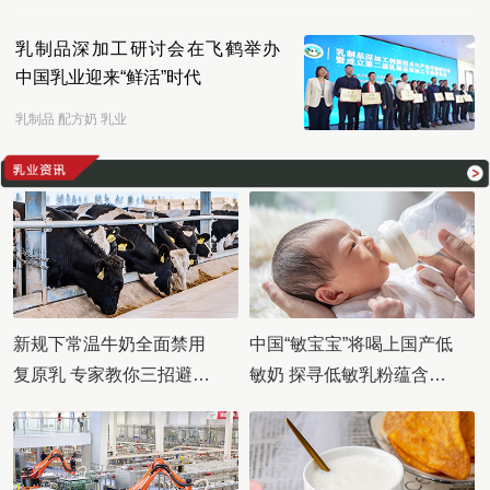
乳制品深加工研讨会在飞鹤举办
中国乳业迎来“鲜活”时代
乳制品 配方奶 乳业
新规下常温牛奶全面禁用
中国“敏宝宝”将喝上国产低
复原乳 专家教你三招避
敏奶 探寻低敏乳粉蕴含
开“假纯奶”
的“脱敏”奥秘