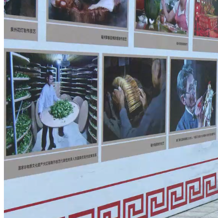
财经
教育
乡村振兴
生态环境
一带一路
央博
大国智造
大国展会
大国保险
云顶对话
云起
超
CCTV.节目官网
直播
节目单
栏目
片库
热播榜