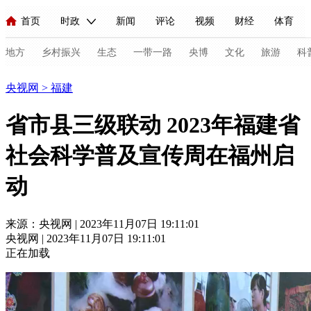
首页
时政
新闻
评论
视频
财经
体育
人民领袖习近平
直播
海外频道
片库
iPanda
栏目大全
联播+
English
中国领导人
节目单
Монгол
听音
央视快评
微视频
习式妙语
主持人
地方
乡村振兴
生态
一带一路
央博
文化
旅游
科
福建
央视网 > 福建
总台春晚
网络春晚
共产党员网
秧纪录
纪录片网
省市县三级联动 2023年福建省
社会科学普及宣传周在福州启
新闻
国内
国际
评论
经济
军事
科技
法
动
人民领袖习近平
联播+
热解读
天天学习
习式妙语
视频
小央视频
小央直播
直播中国
熊猫频道
V
来源：央视网 | 2023年11月07日 19:11:01
央视网 | 2023年11月07日 19:11:01
现场
前线
比划
快看
蓝海中国
新兵请入列
正在加载
体育
直播
竞猜
2026年世界杯
2026年冬奥会
C
VIP会员
CCTV奥林匹克频道
生活体育大会
体育江湖