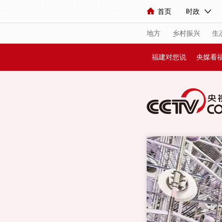
首页
时政
人民领袖习近平
直播
海外频道
片库
iPanda
栏目大
联播
地方
乡村振兴
生
福建对您说
央媒看
总台春晚
网络
新闻
国内
人民领袖习近平
视频
小央视频
现场
前线
体育
直播
VIP会员
CC