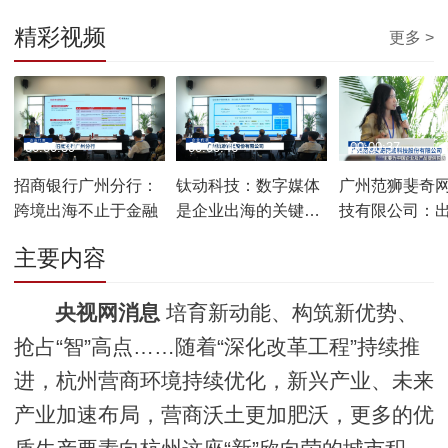
精彩视频
更多 >
00:00:39
00:00:46
00:00:37
招商银行广州分行：
钛动科技：数字媒体
广州范狮斐奇
跨境出海不止于金融
是企业出海的关键载
技有限公司：
体和渠道
销可以更关注
主要内容
和品牌力
央视网消息
培育新动能、构筑新优势、
抢占“智”高点……随着“深化改革工程”持续推
进，杭州营商环境持续优化，新兴产业、未来
产业加速布局，营商沃土更加肥沃，更多的优