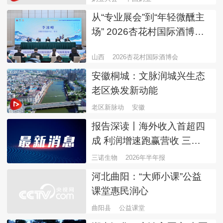
从“专业展会”到“年轻微醺主
场” 2026杏花村国际酒博会8
月29日开幕
山西
2026杏花村国际酒博会
安徽桐城：文脉润城兴生态
老区焕发新动能
老区新脉动
安徽
报告深读丨海外收入首超四
成 利润增速跑赢营收 三诺
生物“CGM+POCT”战略转型
三诺生物
2026年半年报
提速
河北曲阳：“大师小课”公益
课堂惠民润心
曲阳县
公益课堂