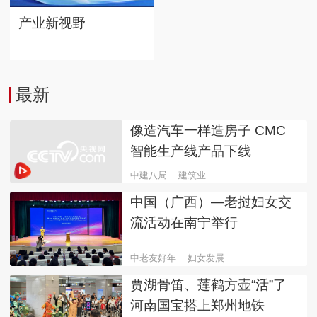
产业新视野
最新
像造汽车一样造房子 CMC
智能生产线产品下线
中建八局
建筑业
中国（广西）—老挝妇女交
流活动在南宁举行
中老友好年
妇女发展
贾湖骨笛、莲鹤方壶“活”了
河南国宝搭上郑州地铁