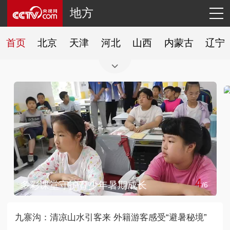
地方
首页
北京
天津
河北
山西
内蒙古
辽宁
4
多彩课堂守护青少年暑期成长
/
6
九寨沟：清凉山水引客来 外籍游客感受“避暑秘境”