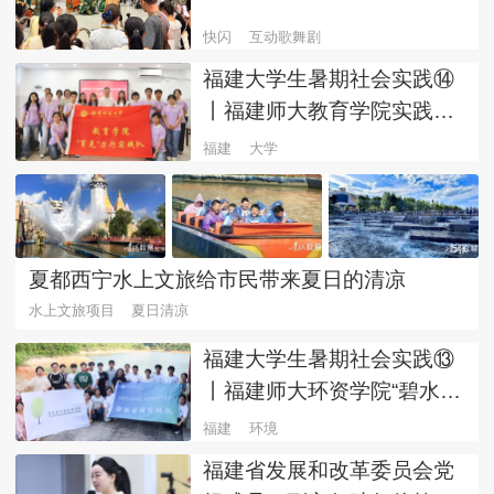
快闪
互动歌舞剧
福建大学生暑期社会实践⑭
丨福建师大教育学院实践队
赴漳州华安调研一线实情
福建
大学
5张
夏都西宁水上文旅给市民带来夏日的清凉
水上文旅项目
夏日清凉
福建大学生暑期社会实践⑬
丨福建师大环资学院“碧水安
澜”实践队把专业论文写在闽
福建
环境
山闽水间
福建省发展和改革委员会党