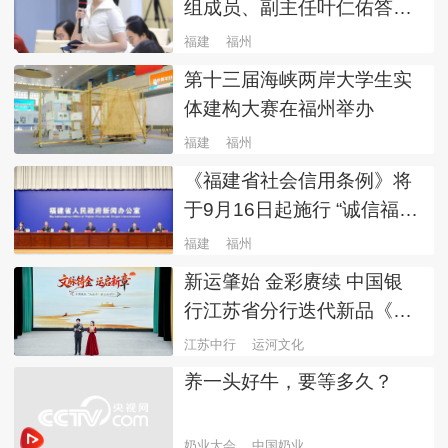
组成员、副主任叶仁佑答央
视网：切实把“减证明、优服
福建
福州
务、强信用”落到实处
第十三届海峡两岸大学生实
体建构大赛在福州举办
福建
福州
《福建省社会信用条例》将
于9月16日起施行 “诚信福
建”建设迈入法治化新阶段
福建
福州
新运肇始 金彩赓续 中国银
行江苏省分行迭代新品《大
运金》—富贵满堂发布
江苏中行
运河文化
养一头好牛，要等多久？
奶业大会
中国奶业