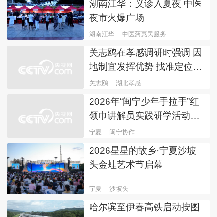
湖南江华：义诊入夏夜 中医
夜市火爆广场
湖南江华
中医药惠民服务
关志鸥在孝感调研时强调 因
地制宜发挥优势 找准定位担
当作为 共同推动武汉都市圈
关志鸥
湖北孝感
高质量发展
2026年“闽宁少年手拉手”红
领巾讲解员实践研学活动开
营
宁夏
闽宁协作
2026星星的故乡·宁夏沙坡
头金蛙艺术节启幕
宁夏
沙坡头
哈尔滨至伊春高铁启动按图