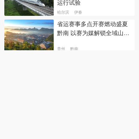
运行试验
哈尔滨
伊春
省运赛事多点开赛燃动盛夏
黔南 以赛为媒解锁全域山水
人文盛宴
贵州
黔南
贵州省第十二届运动会赛事
前瞻
贵州
都匀
湖北三季度文旅市场“热力十
足” 五大抓手激活消费新动
能
湖北
文旅
省运三人篮球赛事火热开赛
青春健儿赛场争锋