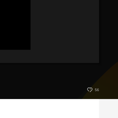
艺术
汽车
数智
5G
产业+
时尚
天气
才艺
网展
央央好物
56