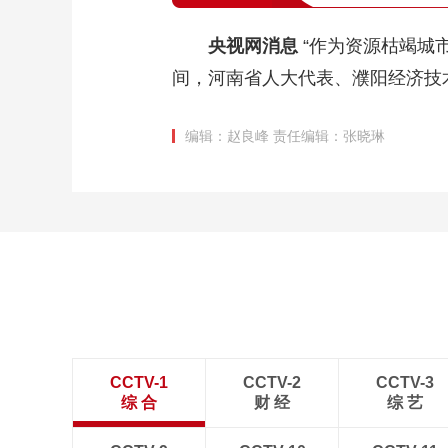
央视网消息
“作为资源枯竭城
间，河南省人大代表、濮阳经济技
编辑：赵良峰
责任编辑：张晓琳
CCTV-1
CCTV-2
CCTV-3
综 合
财 经
综 艺