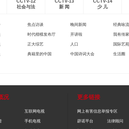
CCTV-12
CCTV-13
CCTV-14
社会与法
新 闻
少 儿
播
焦点访谈
晚间新闻
经典咏
法
时代楷模发布厅
开讲啦
我有传
然
正大综艺
人口
国际艺
眼
典籍里的中国
中国诗词大会
生活圈
概况
更多链接
互联网电视
网上有害信息举报专区
音
手机电视
辟谣平台
法律顾问