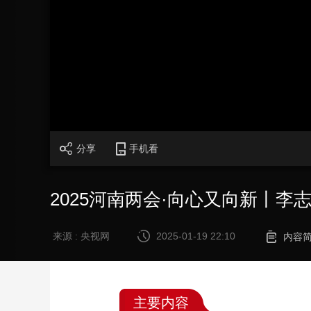
财经
教育
乡村振兴
生态环境
一带一路
大国智造
大国展会
大国保险
云顶对话
CCTV.节目官网
直播
节目单
栏目
片库
分享
手机看
2025河南两会·向心又向新丨
来源 : 央视网
2025-01-19 22:10
内容
主要内容