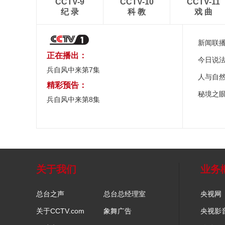
CCTV-9
CCTV-10
CCTV-11
纪 录
科 教
戏 曲
新闻联
正在播出：
今日说
兵自风中来第7集
人与自
精彩预告：
秘境之
兵自风中来第8集
关于我们
业务
总台之声
总台总经理室
央视网
关于CCTV.com
象舞广告
央视影