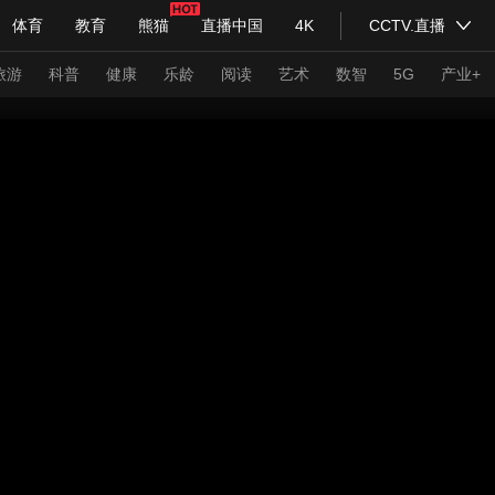
体育
教育
熊猫
直播中国
4K
CCTV.直播
式妙语
主持人
下载央视影音
热解读
天天学习
旅游
科普
健康
乐龄
阅读
艺术
数智
5G
产业+
纪录片网
国家大剧院
大型活动
科技
法治
文娱
人物
公益
图片
习式妙语
央视快评
央视网评
光华锐评
锋面
频道
VR/AR
4K专区
全景新闻
请入列
人生第一次
人生第二次
年冬奥会
CBA
NBA
中超
国足
国际足球
网球
综
体育江湖
文化体育
冰雪道路
足球道路