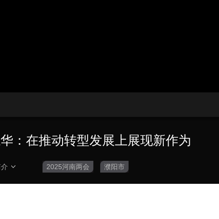
央博
非遗
文化
旅游
科普
健康
乐龄
阅读
云起
超级工厂
智敬中国
全民健康
颜选攻略
海洋
收视榜
总台企业白名单
李志华：在推动转型发展上展现新作为
简介
2025河南两会
濮阳市