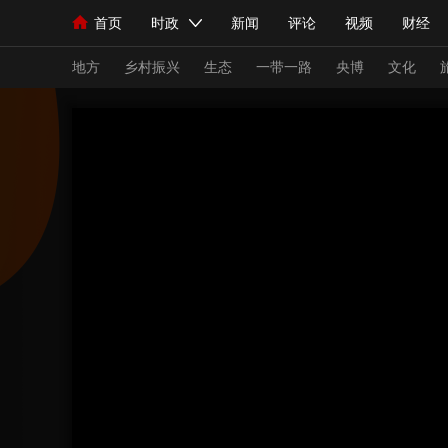
首页
时政
新闻
评论
视频
财经
人民领袖习近平
直播
海外频道
片库
iPanda
栏目大全
联播+
English
中国领导人
节目单
Монгол
听音
央视快评
微视频
习
地方
乡村振兴
生态
一带一路
央博
文化
总台春晚
网络春晚
共产党员网
秧纪录
新闻
国内
国际
评论
经济
军事
人民领袖习近平
联播+
热解读
天天学习
视频
小央视频
小央直播
直播中国
熊猫
现场
前线
比划
快看
蓝海中国
新兵
体育
直播
竞猜
2026年世界杯
2026
VIP会员
CCTV奥林匹克频道
生活体育大会