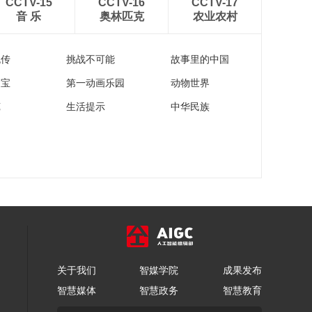
CCTV-15
CCTV-16
CCTV-17
音 乐
奥林匹克
农业农村
流传
挑战不可能
故事里的中国
家宝
第一动画乐园
动物世界
苑
生活提示
中华民族
关于我们
智媒学院
成果发布
智慧媒体
智慧政务
智慧教育