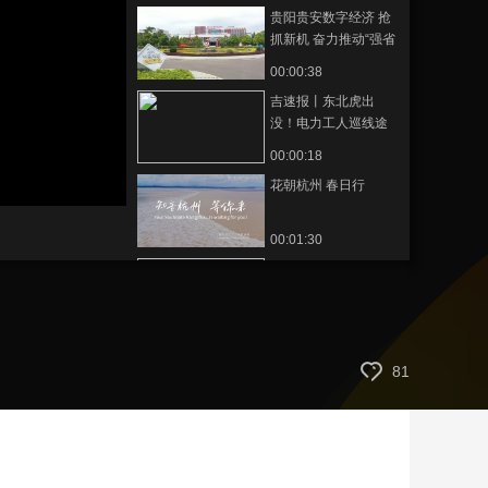
贵阳贵安数字经济 抢
艺术
汽车
数智
5G
产业+
抓新机 奋力推动“强省
会”战略
时尚
天气
才艺
网展
央央好物
00:00:38
吉速报丨东北虎出
没！电力工人巡线途
中上演“惊险邂逅”
00:00:18
花朝杭州 春日行
00:01:30
国家级医疗资源落地
河南 西交大二附院洛
阳医院开诊
00:01:51
护航消费+营商双赢！
81
长沙市场监管以服务
型执法推动精准治理
00:06:15
江西峡江：“金坪花朝
会”启幕 民族潮玩嗨翻
全场