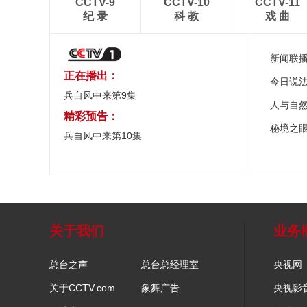
CCTV-9
CCTV-10
CCTV-11
纪 录
科 教
戏 曲
新闻联
正在播出：
今日说
兵自风中来第9集
人与自
精彩预告：
秘境之
兵自风中来第10集
关于我们
业务
总台之声
总台总经理室
央视网
关于CCTV.com
象舞广告
央视影