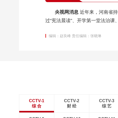
央视网消息
近年来，河南省持
过“宪法晨读”、开学第一堂法治
编辑：赵良峰
责任编辑：张晓琳
CCTV-1
CCTV-2
CCTV-3
综 合
财 经
综 艺