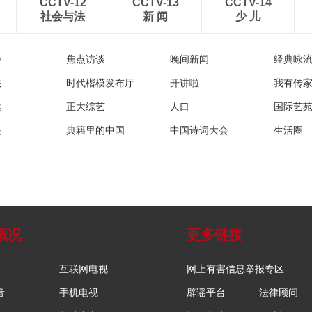
CCTV-12
CCTV-13
CCTV-14
社会与法
新 闻
少 儿
播
焦点访谈
晚间新闻
经典咏
法
时代楷模发布厅
开讲啦
我有传
然
正大综艺
人口
国际艺
眼
典籍里的中国
中国诗词大会
生活圈
概况
更多链接
互联网电视
网上有害信息举报专区
音
手机电视
辟谣平台
法律顾问