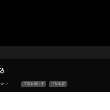
央博
非遗
文化
旅游
科普
健康
乐龄
阅读
云起
超级工厂
智敬中国
全民健康
颜选攻略
海洋
热播榜
总台企业白名单
效
简介
河南省司法厅
法治教育