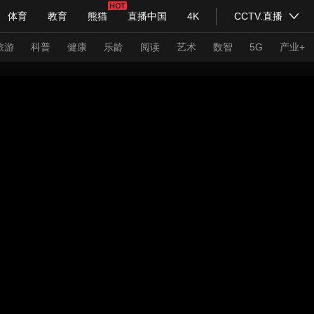
体育
教育
熊猫
直播中国
4K
CCTV.直播
式妙语
主持人
下载央视影音
热解读
天天学习
旅游
科普
健康
乐龄
阅读
艺术
数智
5G
产业+
纪录片网
国家大剧院
大型活动
科技
法治
文娱
人物
公益
图片
习式妙语
央视快评
央视网评
光华锐评
锋面
频道
VR/AR
4K专区
全景新闻
请入列
人生第一次
人生第二次
年冬奥会
CBA
NBA
中超
国足
国际足球
网球
综
体育江湖
文化体育
冰雪道路
足球道路