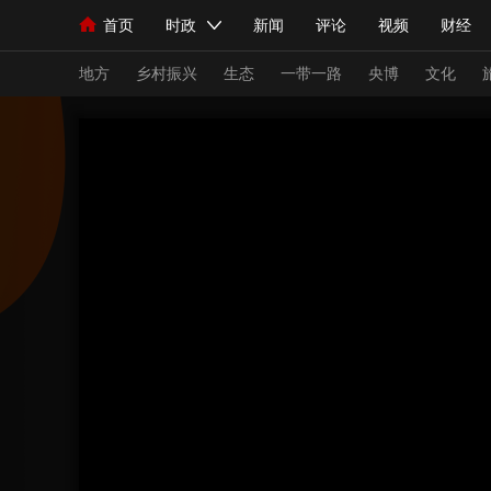
首页
时政
新闻
评论
视频
财经
人民领袖习近平
直播
海外频道
片库
iPanda
栏目大全
联播+
English
中国领导人
节目单
Монгол
听音
央视快评
微视频
习
地方
乡村振兴
生态
一带一路
央博
文化
总台春晚
网络春晚
共产党员网
秧纪录
新闻
国内
国际
评论
经济
军事
人民领袖习近平
联播+
热解读
天天学习
视频
小央视频
小央直播
直播中国
熊猫
现场
前线
比划
快看
蓝海中国
新兵
体育
直播
竞猜
2026年世界杯
2026
VIP会员
CCTV奥林匹克频道
生活体育大会