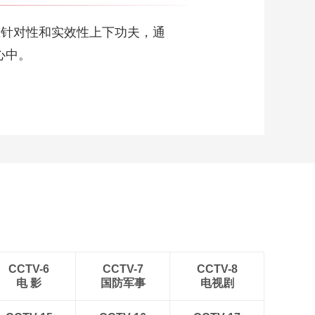
00:00:32
江西石城：桃花村里
针对性和实效性上下功夫，通
桃花开 花田喜事春日
来
心中。
00:00:49
榕江侗族村秀
00:01:12
90后新农人黎青春：
科技点亮创业新气象
00:01:32
“体育+”激发消费新活
力 2025武汉体育消费
周开幕
00:00:31
给“人参官司”开良方
九成纠纷就地化解2
CCTV-6
CCTV-7
CCTV-8
00:01:01
电 影
国防军事
电视剧
给“人参官司”开良方
九成纠纷就地化解1