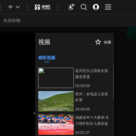
中
央央好物
视频
收藏
河南：分层设计 提
正在播放
高法治教育实效
精彩视频
盘州至兴义高铁全线
隧道贯通
00:00:58
贵州：多地进入采茶
旺季
00:00:48
福建发布十大案例 全
合体育
亚冬会
力维护妇女儿童权益
00:02:37