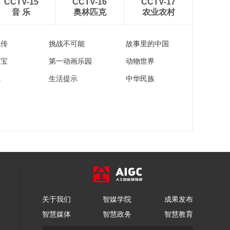
CCTV-15
CCTV-16
CCTV-17
00:01:35
音 乐
奥林匹克
农业农村
福建省县域重点产业
链“四链”融合产融对接
流传
挑战不可能
故事里的中国
会泉州纺织鞋服行业
00:02:06
专场举办
家宝
第一动画乐园
动物世界
万鸟云「吉」丨吉林
洮南四海湖迎来首批
苑
生活提示
中华民族
北归候鸟
00:01:12
浙江宁波欢送2025年
新兵 高校毕业生超过
60%
00:01:01
万鸟云「吉」丨5000
多只候鸟“先遣队”抵达
查干湖 东方白鹳开始
00:01:14
筑巢
花开北京！——首都
披锦绣 满城尽芳菲
关于我们
智媒学院
成果发布
00:01:38
智慧媒体
智慧政务
智慧教育
吸引300家用人单位