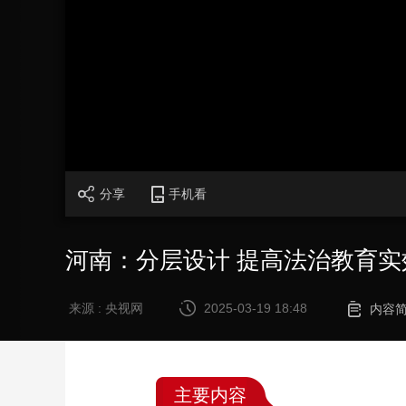
财经
教育
乡村振兴
生态环境
一带一路
大国智造
大国展会
大国保险
云顶对话
CCTV.节目官网
直播
节目单
栏目
片库
分享
手机看
河南：分层设计 提高法治教育实
来源 : 央视网
2025-03-19 18:48
内容
主要内容