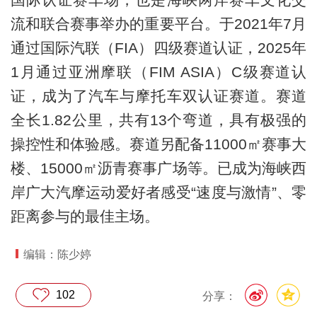
流和联合赛事举办的重要平台。于2021年7月
通过国际汽联（FIA）四级赛道认证，2025年
1月通过亚洲摩联（FIM ASIA）C级赛道认
证，成为了汽车与摩托车双认证赛道。赛道
全长1.82公里，共有13个弯道，具有极强的
操控性和体验感。赛道另配备11000㎡赛事大
楼、15000㎡沥青赛事广场等。已成为海峡西
岸广大汽摩运动爱好者感受“速度与激情”、零
距离参与的最佳主场。
编辑：陈少婷
102
分享：