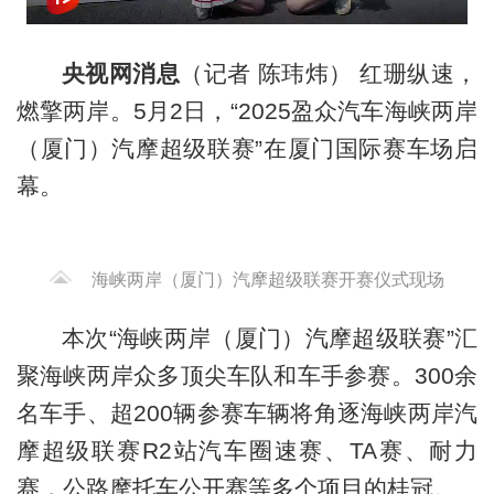
央视网消息
（记者 陈玮炜） 红珊纵速，
燃擎两岸。5月2日，“2025盈众汽车海峡两岸
（厦门）汽摩超级联赛”在厦门国际赛车场启
幕。
海峡两岸（厦门）汽摩超级联赛开赛仪式现场
本次“海峡两岸（厦门）汽摩超级联赛”汇
聚海峡两岸众多顶尖车队和车手参赛。300余
名车手、超200辆参赛车辆将角逐海峡两岸汽
摩超级联赛R2站汽车圈速赛、TA赛、耐力
赛，公路摩托车公开赛等多个项目的桂冠。