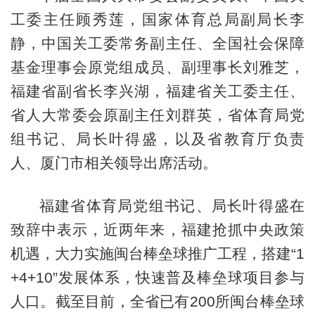
工委主任顾秀莲，国家体育总局副局长李
静，中国关工委常务副主任、全国社会保障
基金理事会原党组成员、副理事长刘雅芝，
福建省副省长李兴湖，福建省关工委主任、
省人大常委会原副主任刘群英，省体育局党
组书记、局长叶得盛，以及省教育厅负责
人、厦门市相关领导出席活动。
福建省体育局党组书记、局长叶得盛在
致辞中表示，近两年来，福建抢抓中央政策
机遇，大力实施闽台棒垒球推广工程，搭建“1
+4+10”发展体系，快速普及棒垒球项目参与
人口。截至目前，全省已有200所闽台棒垒球