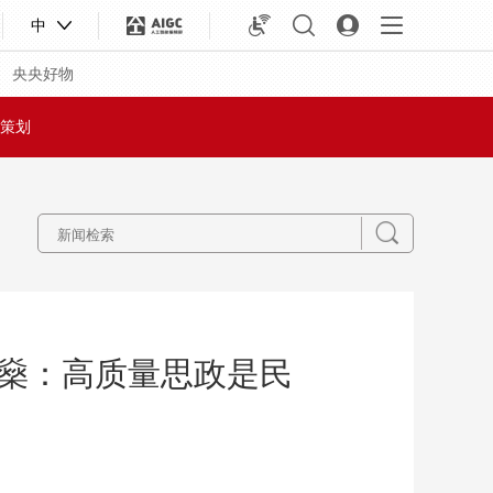
中
央央好物
策划
燊：高质量思政是民
合体育
亚冬会