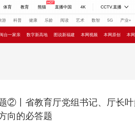
体育
教育
熊猫
直播中国
4K
CCTV.直播
式妙语
主持人
下载央视影音
热解读
天天学习
旅游
科普
健康
乐龄
阅读
艺术
数智
5G
产业+
闽台一家亲
数字新高地
图说新福建
本网视频
本网原创
本网
纪录片网
国家大剧院
大型活动
科技
法治
文娱
人物
公益
图片
习式妙语
央视快评
央视网评
光华锐评
锋面
频道
VR/AR
4K专区
全景新闻
题②丨省教育厅党组书记、厅长叶
请入列
人生第一次
人生第二次
方向的必答题
年冬奥会
CBA
NBA
中超
国足
国际足球
网球
综
体育江湖
文化体育
冰雪道路
足球道路