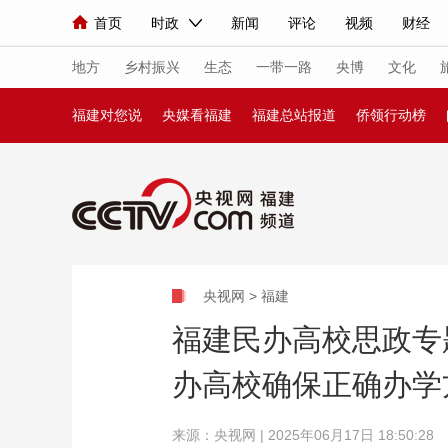
首页
时政
新闻
评论
视频
财经
人民领袖习近平
直播
海外频道
片库
iPanda
栏目大全
联播+
English
中国领导人
节目单
Монгол
听音
央视快评
微视频
习
地方
乡村振兴
生态
一带一路
央博
文化
福建对您说
央媒看福建
福建总站报道
侨领行动榜
总台春晚
网络春晚
共产党员网
秧纪录
新闻
国内
国际
评论
经济
军事
人民领袖习近平
联播+
热解读
天天学习
央视网 > 福建
视频
小央视频
小央直播
直播中国
熊猫
福建民办高校思政专
现场
前线
比划
快看
蓝海中国
新兵
办高校确保正确办学
体育
直播
竞猜
2026年世界杯
2026
VIP会员
CCTV奥林匹克频道
生活体育大会
来源：央视网 | 2025年06月17日 18:50:28