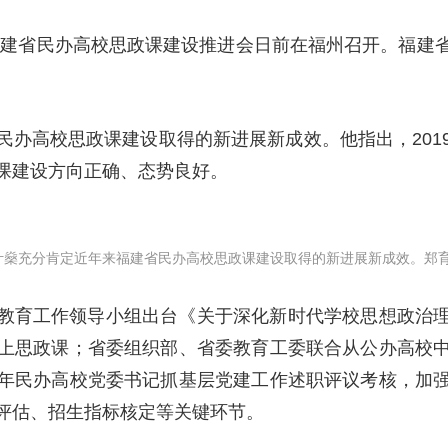
央博
非遗
文化
旅游
科普
健康
乐龄
阅读
福建省民办高校思政课建设推进会日前在福州召开。福建
云起
超级工厂
智敬中国
全民健康
颜选攻略
海洋
民办高校思政课建设取得的新进展新成效。他指出，201
课建设方向正确、态势良好。
热播榜
总台企业白名单
叶燊充分肯定近年来福建省民办高校思政课建设取得的新进展新成效。郑育
教育工作领导小组出台《关于深化新时代学校思想政治
上思政课；省委组织部、省委教育工委联合从公办高校
年民办高校党委书记抓基层党建工作述职评议考核，加
评估、招生指标核定等关键环节。