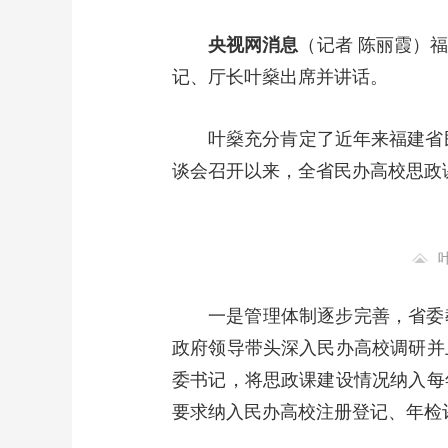
财经
教育
乡村振兴
生态环境
一带一路
央视网消息
（记者 陈丽霞）
大国智造
大国展会
大国保险
云顶对话
记、厅长叶燊出席并讲话。
叶燊充分肯定了近年来福建省
谈会召开以来，全省民办高校思政
CCTV.节目官网
直播
节目单
栏目
片库
一是管理体制逐步完善，省委
政府领导带头深入民办高校调研并
委书记，将思政课建设情况纳入每
要求纳入民办高校注册登记、年检