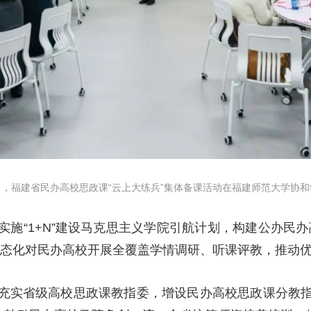
日，福建省民办高校思政课“云上大练兵”集体备课活动在福建师范大学协
实施“1+N”建设马克思主义学院引航计划，构建公办民
常态化对民办高校开展全覆盖学情调研、听课评教，推动
充实省级高校思政课教指委，增设民办高校思政课分教