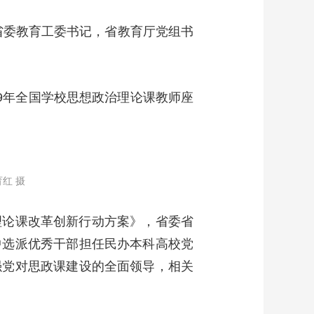
艺术
汽车
数智
5G
产业+
省委教育工委书记，省教育厅党组书
时尚
天气
才艺
网展
央央好物
9年全国学校思想政治理论课教师座
红 摄
理论课改革创新行动方案》，省委省
中选派优秀干部担任民办本科高校党
强党对思政课建设的全面领导，相关