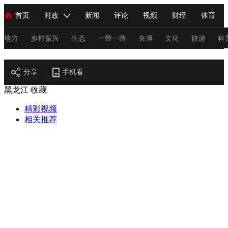
首页
时政
新闻
评论
视频
财经
体育
人民领袖习近平
直播
海外频道
片库
iPanda
栏目大全
联播+
English
中国领导人
节目单
Монгол
听音
央视快评
微视频
习式妙语
主持人
地方
乡村振兴
生态
一带一路
央博
文化
旅游
科
地方
总台春晚
分享
手机看
网络春晚
共产党员网
秧纪录
纪录片网
黑龙江
收藏
精彩视频
新闻
国内
国际
评论
经济
军事
科技
法
相关推荐
人民领袖习近平
联播+
热解读
天天学习
习式妙语
视频
小央视频
小央直播
直播中国
熊猫频道
V
现场
前线
比划
快看
蓝海中国
新兵请入列
体育
直播
竞猜
2026年世界杯
2026年冬奥会
C
VIP会员
CCTV奥林匹克频道
生活体育大会
体育江湖