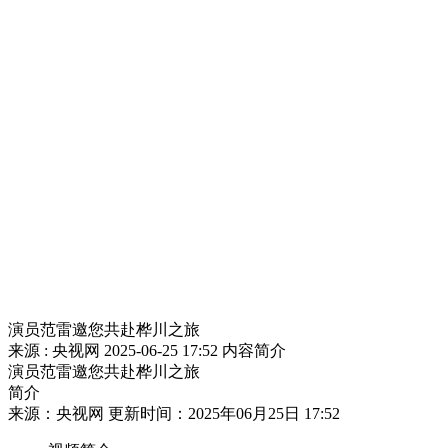
财经
教育
乡村振兴
生态环境
一带一路
央博
大国智造
大国展会
大国保险
云顶对话
云起
超
CCTV.节目官网
直播
节目单
栏目
片库
热播榜
演员范雷邀您共赴桦川之旅
来源 : 央视网
2025-06-25 17:52
内容简介
演员范雷邀您共赴桦川之旅
简介
来源：央视网 更新时间：2025年06月25日 17:52