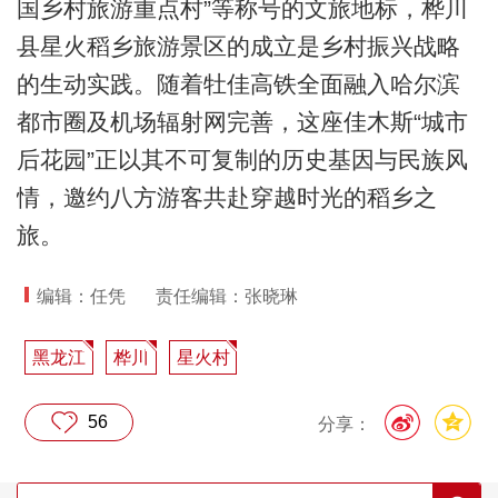
国乡村旅游重点村”等称号的文旅地标，桦川
县星火稻乡旅游景区的成立是乡村振兴战略
的生动实践。随着牡佳高铁全面融入哈尔滨
都市圈及机场辐射网完善，这座佳木斯“城市
后花园”正以其不可复制的历史基因与民族风
情，邀约八方游客共赴穿越时光的稻乡之
旅。
编辑：任凭
责任编辑：张晓琳
黑龙江
桦川
星火村
56
分享：