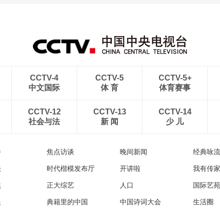
CCTV-4
CCTV-5
CCTV-5+
中文国际
体 育
体育赛事
CCTV-12
CCTV-13
CCTV-14
社会与法
新 闻
少 儿
播
焦点访谈
晚间新闻
经典咏
法
时代楷模发布厅
开讲啦
我有传
然
正大综艺
人口
国际艺
眼
典籍里的中国
中国诗词大会
生活圈