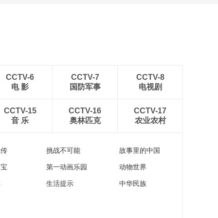
仙居采杨梅
00:05:02
杭州文一西路十里樱
花盛放
00:00:40
钱江源·共有的家园
CCTV-6
CCTV-7
CCTV-8
电 影
国防军事
电视剧
00:18:07
数据中心赋能千行百
CCTV-15
CCTV-16
CCTV-17
业 提质向“新”
音 乐
奥林匹克
农业农村
00:01:03
大运河畔的“智”变跃升
流传
挑战不可能
故事里的中国
家宝
第一动画乐园
动物世界
00:01:03
新年有好“市” | 烟火气
苑
生活提示
中华民族
中的城市美学
00:03:08