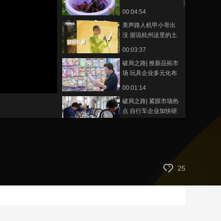
的小龙虾会卸载你的
00:04:54
艺术
汽车
数智
5G
产业+
职场模式
美声路人机甲小哥出
时尚
天气
才艺
网展
央央好物
没 据说杭州这里的土
特产是“扫地僧”
00:03:37
破局之路| 推新品拓市
场 玩具企业多元化布
局抗风险
静
00:01:14
音
(m)
破局之路| 紧跟市场热
点 自行车企业加快研
发扩产能
00:00:59
破局之路| 从纱线到碳
丝，它如何做到市场
占有率全国第一？
00:01:33
25
从摇橹船到超算中
心：乌镇1300年水乡
底色如何绘就数字经
00:04:02
济新答卷？
小撒阚清子夜探浙江