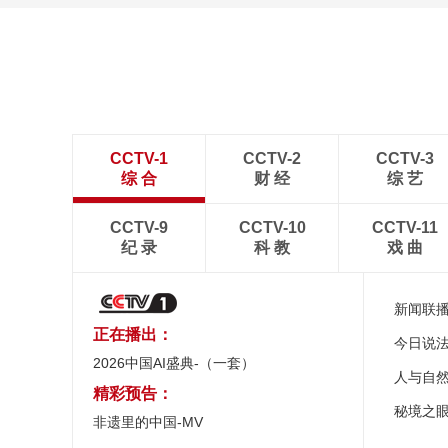
CCTV-1
CCTV-2
CCTV-3
综 合
财 经
综 艺
CCTV-9
CCTV-10
CCTV-11
纪 录
科 教
戏 曲
新闻联
正在播出：
今日说
2026中国AI盛典-（一套）
人与自
精彩预告：
秘境之
非遗里的中国-MV