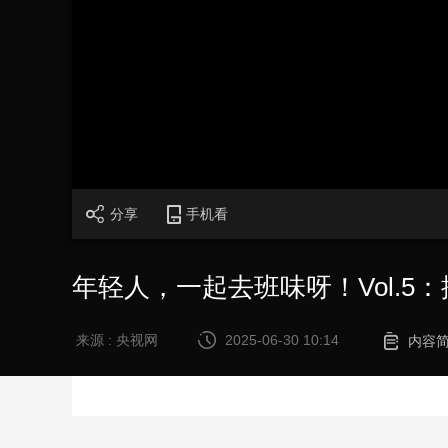
财经
教育
乡村振兴
生态环境
一带一路
大国智造
大国展会
大国保险
云顶对话
加
载
/
完
成
:
CCTV.节目官网
直播
节目单
栏目
片库
0%
分享
手机看
年轻人，一起去班味呀！Vol.
来源 : 央视网
2025-06-30 10:14
内容