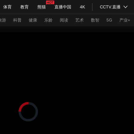
体育
教育
熊猫
直播中国
4K
CCTV.直播
式妙语
主持人
下载央视影音
热解读
天天学习
旅游
科普
健康
乐龄
阅读
艺术
数智
5G
产业+
纪录片网
国家大剧院
大型活动
科技
法治
文娱
人物
公益
图片
习式妙语
央视快评
央视网评
光华锐评
锋面
频道
VR/AR
4K专区
全景新闻
请入列
人生第一次
人生第二次
正
在
年冬奥会
CBA
NBA
中超
国足
国际足球
网球
综
加
载
体育江湖
文化体育
视
冰雪道路
足球道路
频