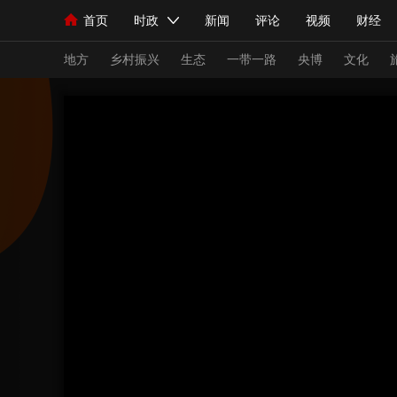
首页
时政
新闻
评论
视频
财经
人民领袖习近平
直播
海外频道
片库
iPanda
栏目大全
联播+
English
中国领导人
节目单
Монгол
听音
央视快评
微视频
习
地方
乡村振兴
生态
一带一路
央博
文化
总台春晚
网络春晚
共产党员网
秧纪录
新闻
国内
国际
评论
经济
军事
人民领袖习近平
联播+
热解读
天天学习
视频
小央视频
小央直播
直播中国
熊猫
现场
前线
比划
快看
蓝海中国
新兵
体育
直播
竞猜
2026年世界杯
2026
VIP会员
CCTV奥林匹克频道
生活体育大会