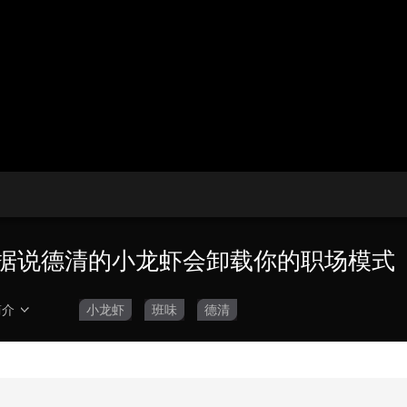
播
放
央博
非遗
文化
旅游
科普
健康
乐龄
阅读
器。
云起
超级工厂
智敬中国
全民健康
颜选攻略
海洋
播
画
设
放
质
置
热播榜
总台企业白名单
速
度
5：据说德清的小龙虾会卸载你的职场模式
简介
小龙虾
班味
德清