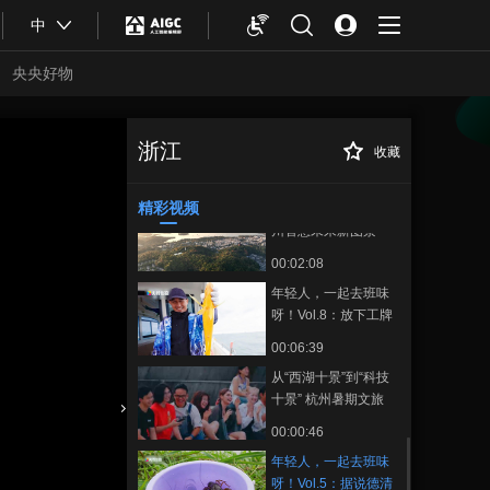
00:00:50
中
年轻人，一起去班味
呀！Vol.12：在三门！
央央好物
钟汉良觉醒钓鱼天赋
00:05:29
孟子义勾起玩泥回忆
浙江“心”旅程｜一叶落
而知秋，浙里风物正
浙江
收藏
年轻人，一起去班
正在播放
温柔
00:00:27
味呀！Vol.5：据说德清的小龙
虾会卸载你的职场模式
精彩视频
1ms城市算网描绘杭
州智慧未来新图景
00:02:08
年轻人，一起去班味
呀！Vol.8：放下工牌
硬控钓竿 松弛的天花
00:06:39
板在大海里
从“西湖十景”到“科技
十景” 杭州暑期文旅
新“顶流”预定
合体育
亚冬会
00:00:46
年轻人，一起去班味
呀！Vol.5：据说德清