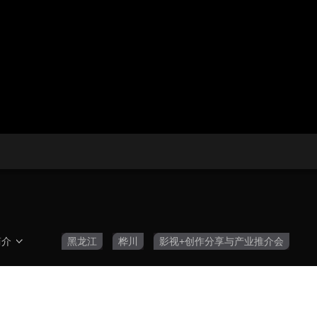
央博
非遗
文化
旅游
科普
健康
乐龄
阅读
云起
超级工厂
智敬中国
全民健康
颜选攻略
海洋
热播榜
总台企业白名单
简介
黑龙江
桦川
影视+创作分享与产业推介会