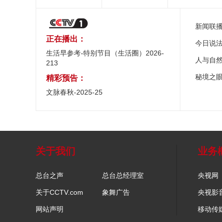
新闻联
正在播出：
今日说
生活早参考-特别节目（生活圈）2026-
人与自
213
秘境之
精彩预告：
文脉春秋-2025-25
关于我们
业务
总台之声
总台总经理室
央视网
关于CCTV.com
象舞广告
央视影
网站声明
移动传