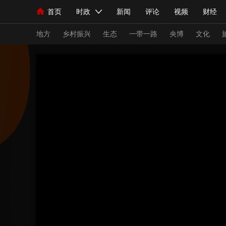
首页
时政
新闻
评论
视频
财经
人民领袖习近平
直播
海外频道
片库
iPanda
栏目大全
联播+
English
中国领导人
节目单
Монгол
听音
央视快评
微视频
习
地方
乡村振兴
生态
一带一路
央博
文化
总台春晚
网络春晚
共产党员网
秧纪录
新闻
国内
国际
评论
经济
军事
人民领袖习近平
联播+
热解读
天天学习
视频
小央视频
小央直播
直播中国
熊猫
现场
前线
比划
快看
蓝海中国
新兵
体育
直播
竞猜
2026年世界杯
2026
VIP会员
CCTV奥林匹克频道
生活体育大会