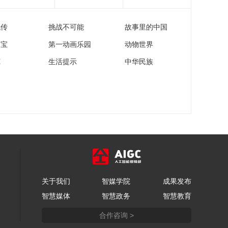
00:03:16
出发！做一日同江村
流传
挑战不可能
故事里的中国
友
家宝
第一动画乐园
动物世界
00:03:08
苑
生活提示
中华民族
营收净利双增！哈尔
滨银行2025年中报彰
显金融赋能实体担当
00:01:47
黑龙江桦川：来星火
看烟火！在这个夏日
乐享“食”光
00:02:45
佳木斯桦川：星火稻
乡首届非遗美食文化
节启幕
00:01:10
歌舞表演《致亲爱的
关于我们
智媒学院
成果发布
我们》 毕夏
智慧媒体
智慧政务
智慧教育
00:03:22
合作咨询 >
歌曲演唱《勇敢勇