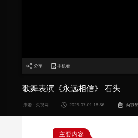
财经
教育
乡村振兴
生态环境
一带一路
大国智造
大国展会
大国保险
云顶对话
CCTV.节目官网
直播
节目单
栏目
片库
分享
手机看
歌舞表演《永远相信》 石头
来源 : 央视网
2025-07-01 18:36
内容
主要内容