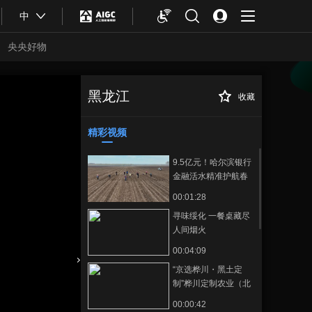
中
央央好物
黑龙江
收藏
歌舞表演《永远相
正在播放
信》 石头
精彩视频
9.5亿元！哈尔滨银行
金融活水精准护航春
耕生产
00:01:28
寻味绥化 一餐桌藏尽
人间烟火
00:04:09
“京选桦川・黑土定
合体育
亚冬会
制”桦川定制农业（北
京）推介会在首都启
00:00:42
幕