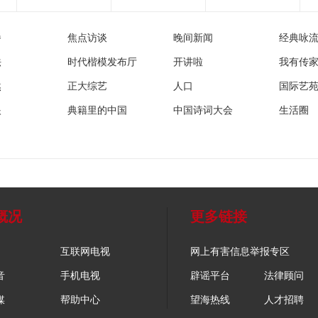
播
焦点访谈
晚间新闻
经典咏
法
时代楷模发布厅
开讲啦
我有传
然
正大综艺
人口
国际艺
眼
典籍里的中国
中国诗词大会
生活圈
概况
更多链接
互联网电视
网上有害信息举报专区
音
手机电视
辟谣平台
法律顾问
媒
帮助中心
望海热线
人才招聘