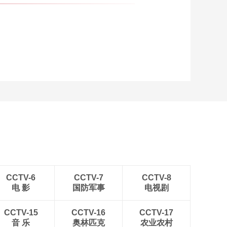
00:02:46
冰雪为媒传文脉！哈
尔滨国际冰雪节启幕
中外共赴冰雪文化之
00:00:57
约
哈尔滨冰雪大世界开
园 金融助“冷冰
雪”变“热经济”
00:01:30
美到窒息！漠河北极
村连续三时段现极光
成就冬日限定奇观
00:01:02
免费打卡5A景区太阳
岛！哈尔滨缓扫落叶
让市民沉浸式体验秋
00:01:28
趣
鹤岗居然藏了个治愈
CCTV-6
CCTV-7
CCTV-8
系秋天，犹如走进画
电 影
国防军事
电视剧
中！
00:00:23
以 AI 为刃 破解农业病
CCTV-15
CCTV-16
CCTV-17
虫害治理难题
音 乐
奥林匹克
农业农村