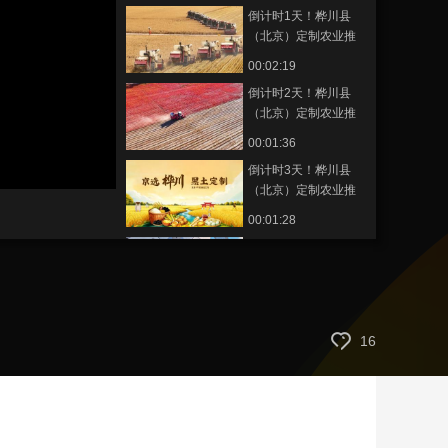
倒计时1天！桦川县
艺术
汽车
数智
5G
产业+
（北京）定制农业推
介会将于2月4日举行
时尚
天气
才艺
网展
央央好物
00:02:19
倒计时2天！桦川县
（北京）定制农业推
介会将于2月4日举行
00:01:36
倒计时3天！桦川县
（北京）定制农业推
介会将于2月4日举行
00:01:28
年轻人，一起去班味
呀！Vol.18：冬日顶配
玩法！从从容容玩冰
00:03:53
钓 游刃有余吃火锅
最北邮路“寄递”幸福
16
00:03:42
走，旅“邮”去