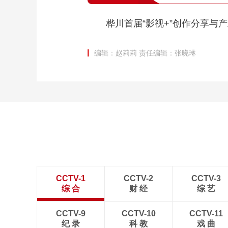
桦川首届“影视+”创作分享与
编辑：赵莉莉
责任编辑：张晓琳
CCTV-1
CCTV-2
CCTV-3
综 合
财 经
综 艺
CCTV-9
CCTV-10
CCTV-11
纪 录
科 教
戏 曲