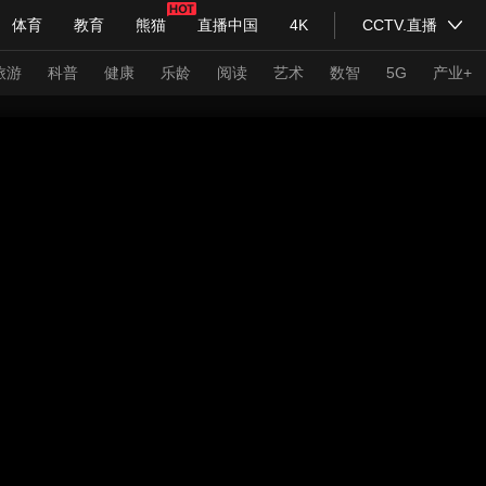
体育
教育
熊猫
直播中国
4K
CCTV.直播
式妙语
主持人
下载央视影音
热解读
天天学习
旅游
科普
健康
乐龄
阅读
艺术
数智
5G
产业+
纪录片网
国家大剧院
大型活动
科技
法治
文娱
人物
公益
图片
习式妙语
央视快评
央视网评
光华锐评
锋面
频道
VR/AR
4K专区
全景新闻
请入列
人生第一次
人生第二次
年冬奥会
CBA
NBA
中超
国足
国际足球
网球
综
体育江湖
文化体育
冰雪道路
足球道路