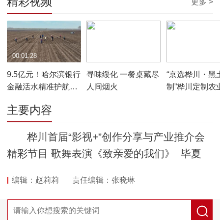
精彩视频
更多 >
00:01:28
00:04:09
00:00:42
9.5亿元！哈尔滨银行
寻味绥化 一餐桌藏尽
“京选桦川・黑
金融活水精准护航春
人间烟火
制”桦川定制农
耕生产
京）推介会在
主要内容
幕
桦川首届“影视+”创作分享与产业推介会
精彩节目 歌舞表演《致亲爱的我们》 毕夏
编辑：赵莉莉
责任编辑：张晓琳