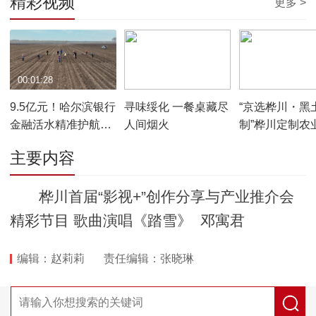
精彩视频
更多 >
00:01:28
00:04:09
00:00:42
9.5亿元！哈尔滨银行
寻味绥化 一餐桌藏尽
“京选桦川・黑
金融活水精准护航春
人间烟火
制”桦川定制农
耕生产
京）推介会在
主要内容
幕
桦川首届“影视+”创作分享与产业推介会
精彩节目 歌曲演唱《踏雪》 邓寓君
编辑：赵莉莉
责任编辑：张晓琳