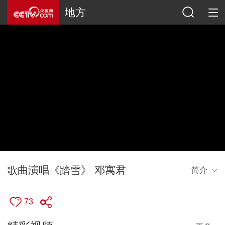
地方
歌曲演唱《踏雪》 邓寓君
简介
73