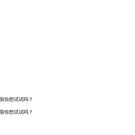
央博
非遗
文化
旅游
科普
健康
乐龄
阅读
云起
超级工厂
智敬中国
全民健康
颜选攻略
海洋
热播榜
总台企业白名单
暑假你想试试吗？
暑假你想试试吗？