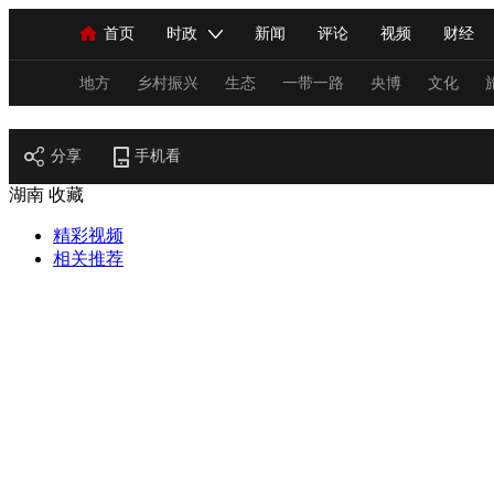
首页
时政
新闻
评论
视频
财经
人民领袖习近平
直播
海外频道
片库
iPanda
栏目大全
联播+
English
中国领导人
节目单
Монгол
听音
央视快评
微视频
习
地方
乡村振兴
生态
一带一路
央博
文化
地方
分享
总台春晚
手机看
网络春晚
共产党员网
秧纪录
湖南
收藏
精彩视频
新闻
国内
国际
评论
经济
军事
相关推荐
人民领袖习近平
联播+
热解读
天天学习
视频
小央视频
小央直播
直播中国
熊猫
现场
前线
比划
快看
蓝海中国
新兵
体育
直播
竞猜
2026年世界杯
2026年
VIP会员
CCTV奥林匹克频道
生活体育大会