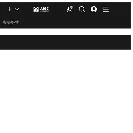
中
央央好物
合体育
亚冬会