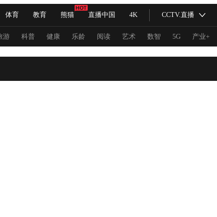
体育
教育
熊猫
直播中国
4K
CCTV.直播
式妙语
主持人
下载央视影音
热解读
天天学习
旅游
科普
健康
乐龄
阅读
艺术
数智
5G
产业+
纪录片网
国家大剧院
大型活动
科技
法治
文娱
人物
公益
图片
习式妙语
央视快评
央视网评
光华锐评
锋面
频道
VR/AR
4K专区
全景新闻
请入列
人生第一次
人生第二次
冬奥会
CBA
NBA
中超
国足
国际足球
网球
综
体育江湖
文化体育
冰雪道路
足球道路