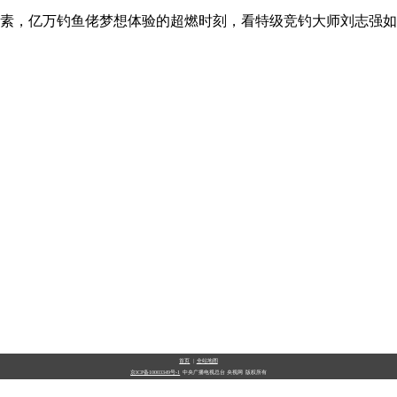
素，亿万钓鱼佬梦想体验的超燃时刻，看特级竞钓大师刘志强如
首页
|
全站地图
京ICP备10003349号-1
中央广播电视总台
央视网
版权所有