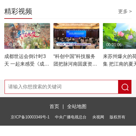
精彩视频
更多 >
00:05:06
00:01:39
00:01:06
成都世运会倒计时3
“科创中国”科技服务
来苏州爆火的
天 一起来感受《成都
团把脉河南固废资源
集 把江南的夏
无极限》
化产业发展
手里
首页
|
全站地图
京ICP备10003349号-1
中央广播电视总台
央视网
版权所有