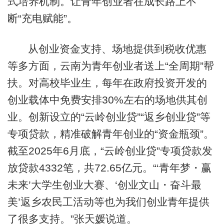
式培养机制。让青年创业者在成长路上不
断“充电赋能”。
从创业资金支持、场地提供到税收优惠
等多方面，云南为青年创业者送上“全周期”帮
扶。对高校毕业生，每年在政府投资开发的
创业载体中免费安排30%左右的场地供其创
业。创新设立的“云岭创业贷”“返乡创业贷”等
专项贷款，精准破解青年创业的“资金瓶颈”。
截至2025年6月底，“云岭创业贷”专项贷款发
放贷款4332笔，共72.65亿元。“‘青年梦・赢
未来’大学生创业大赛、‘创业文山・奋斗最
美’返乡农民工活动等也为我们创业青年提供
了很多支持。”张天媛说道。