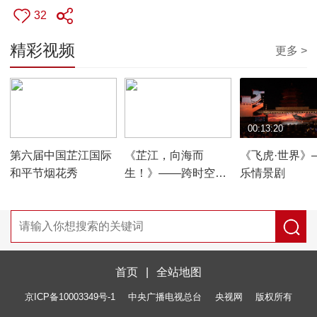
32
精彩视频
更多 >
00:01:37
00:09:29
00:13:20
第六届中国芷江国际
《芷江，向海而
《飞虎·世界》
和平节烟花秀
生！》——跨时空情
乐情景剧
景演绎
首页
|
全站地图
京ICP备10003349号-1
中央广播电视总台
央视网
版权所有