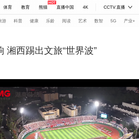
体育
教育
熊猫
直播中国
4K
CCTV.直播
式妙语
主持人
下载央视影音
热解读
天天学习
旅游
科普
健康
乐龄
阅读
艺术
数智
5G
产业+
纪录片网
国家大剧院
大型活动
响 湘西踢出文旅“世界波”
科技
法治
文娱
人物
公益
图片
习式妙语
央视快评
央视网评
光华锐评
锋面
频道
VR/AR
4K专区
全景新闻
请入列
人生第一次
人生第二次
年冬奥会
CBA
NBA
中超
国足
国际足球
网球
综
体育江湖
文化体育
冰雪道路
足球道路