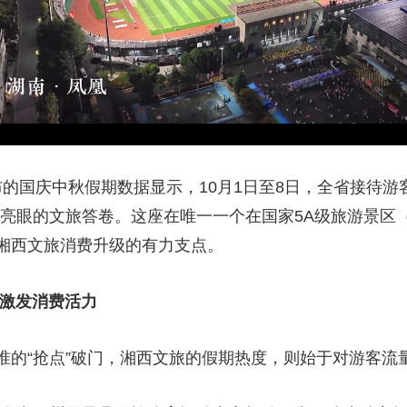
央博
非遗
文化
旅游
科普
健康
乐龄
阅读
云起
超级工厂
智敬中国
全民健康
颜选攻略
海洋
发布的国庆中秋假期数据显示，10月1日至8日，全省接待游
热播榜
总台企业白名单
亮眼的文旅答卷。这座在唯一一个在国家5A级旅游景区（
湘西文旅消费升级的有力支点。
 激发消费活力
的“抢点”破门，湘西文旅的假期热度，则始于对游客流量