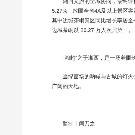
湘西文旅的全域协同，最终转化
5.27%。放眼全省4A及以上景
其中边城茶峒景区同比增长率居全省
边城茶峒以 26.27 万人次居第三。
“湘超”之于湘西，是一场着眼长
当绿茵场的呐喊与古城的灯火交
广阔的天地。
监制丨闫乃之