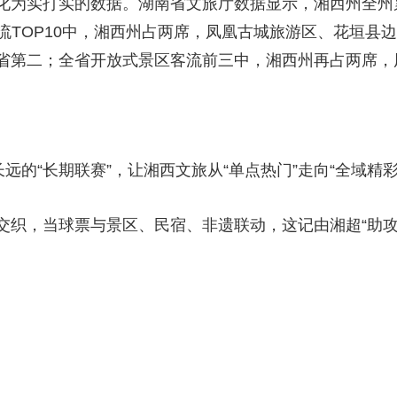
为实打实的数据。湖南省文旅厅数据显示，湘西州全州累计
区客流TOP10中，湘西州占两席，凤凰古城旅游区、花垣
第二；全省开放式景区客流前三中，湘西州再占两席，凤凰古
远的“长期联赛”，让湘西文旅从“单点热门”走向“全域精彩
织，当球票与景区、民宿、非遗联动，这记由湘超“助攻”