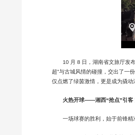
财经
教育
乡村振兴
生态环境
一带一路
大国智造
大国展会
大国保险
云顶对话
CCTV.节目官网
10 月 8 日，湖南省文旅厅
直播
节目单
栏目
片库
超”与古城风情的碰撞，交出了一份
仅点燃了绿茵激情，更是成为撬动
火热开球——湘西“抢点”引客
一场球赛的胜利，始于前锋精准