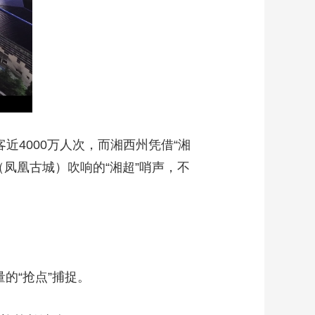
艺术
汽车
数智
5G
产业+
时尚
天气
才艺
网展
央央好物
客近4000万人次，而湘西州凭借“湘
凤凰古城）吹响的“湘超”哨声，不
的“抢点”捕捉。