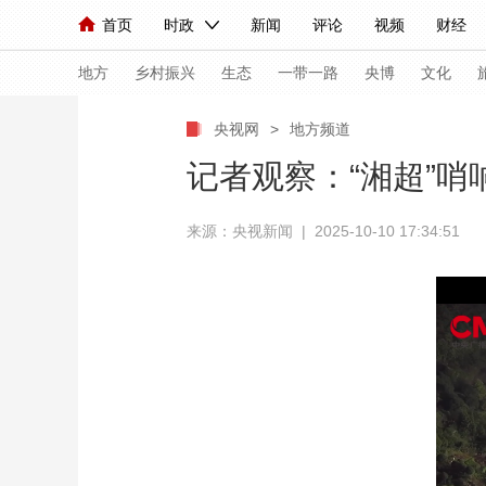
首页
时政
新闻
评论
视频
财经
人民领袖习近平
直播
海外频道
片库
iPanda
栏目大全
联播+
English
中国领导人
节目单
Монгол
听音
央视快评
微视频
习
地方
乡村振兴
生态
一带一路
央博
文化
央视网
>
地方频道
总台春晚
网络春晚
共产党员网
秧纪录
记者观察：“湘超”哨
来源：央视新闻 | 2025-10-10 17:34:51
新闻
国内
国际
评论
经济
军事
人民领袖习近平
联播+
热解读
天天学习
视频
小央视频
小央直播
直播中国
熊猫
现场
前线
比划
快看
蓝海中国
新兵
体育
直播
竞猜
2026年世界杯
2026
VIP会员
CCTV奥林匹克频道
生活体育大会