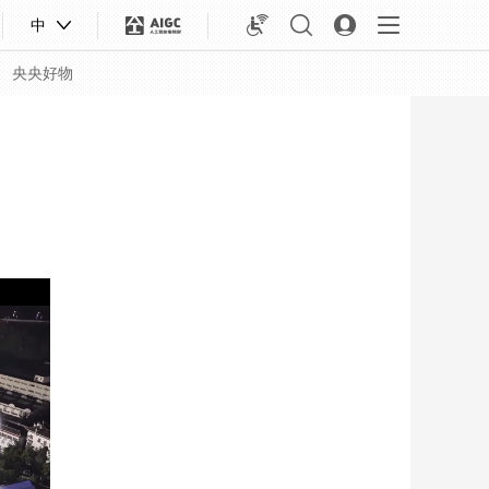
中
央央好物
合体育
亚冬会