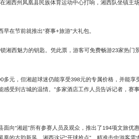
四轮在湘西州凤凰县民族体育运动中心打响，湘西队坐镇主
早在节前就推出“赛事+旅游”大礼包。
解锁湘西魅力的钥匙。凭此票，游客可免费畅游23家热门
00多元，但湘超球迷仍能享受398元的专属价格，并能
能感受到古城的温情。”多家酒店工作人员告诉记者，赛
面向“湘超”所有参赛人员及观众，推出了194项文旅优
凤凰的古韵新风，湘西这记“开球抢点”，精准击中游客需