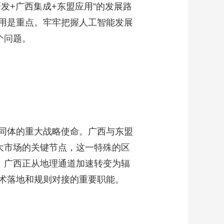
发+广西集成+东盟应用”的发展路
艺术
汽车
数智
5G
产业+
用是重点。牢牢把握人工智能发展
时尚
天气
才艺
网展
央央好物
个问题。
同体的重大战略使命。广西与东盟
大市场的关键节点，这一特殊的区
，广西正从地理通道加速转变为辐
术落地和规则对接的重要职能。