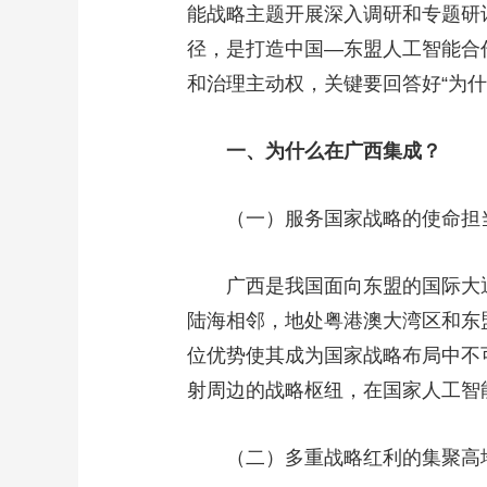
能战略主题开展深入调研和专题研
财经
教育
乡村振兴
生态环境
一带一路
径，是打造中国—东盟人工智能合
大国智造
大国展会
大国保险
云顶对话
和治理主动权，关键要回答好“为什么
一、为什么在广西集成？
（一）服务国家战略的使命担
CCTV.节目官网
直播
节目单
栏目
片库
广西是我国面向东盟的国际大
陆海相邻，地处粤港澳大湾区和东
位优势使其成为国家战略布局中不
射周边的战略枢纽，在国家人工智
（二）多重战略红利的集聚高