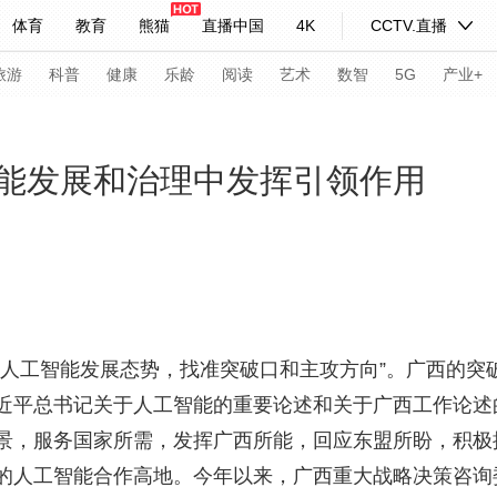
体育
教育
熊猫
直播中国
4K
CCTV.直播
式妙语
主持人
下载央视影音
热解读
天天学习
旅游
科普
健康
乐龄
阅读
艺术
数智
5G
产业+
纪录片网
国家大剧院
大型活动
能发展和治理中发挥引领作用
科技
法治
文娱
人物
公益
图片
习式妙语
央视快评
央视网评
光华锐评
锋面
频道
VR/AR
4K专区
全景新闻
球人工智能发展态势，找准突破口和主攻方向”。广西的突
请入列
人生第一次
人生第二次
近平总书记关于人工智能的重要论述和关于广西工作论述
景，服务国家所需，发挥广西所能，回应东盟所盼，积极
年冬奥会
CBA
NBA
中超
国足
国际足球
网球
综
的人工智能合作高地。今年以来，广西重大战略决策咨询
体育江湖
文化体育
冰雪道路
足球道路