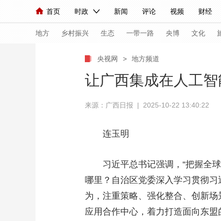
首页
时政
新闻
评论
视频
财经
人民领袖习近平
直播
海外频道
片库
iPanda
栏目大全
联播+
English
中国领导人
节目单
Монгол
听音
央视快评
微视频
习
地方
乡村振兴
生态
一带一路
央博
文化
央视网
>
地方频道
总台春晚
网络春晚
共产党员网
秧纪录
让广西集成在人工智
来源：广西日报 | 2025-10-22 13:40:22
新闻
国内
国际
评论
经济
军事
人民领袖习近平
联播+
热解读
天天学习
连玉明
视频
小央视频
小央直播
直播中国
熊猫
习近平总书记强调，“把握全
现场
前线
比划
快看
蓝海中国
新兵
哪里？自治区党委深入学习贯彻习
体育
直播
为，注重策略、强化整合、创新场
竞猜
2026年世界杯
2026
应用合作中心，着力打造面向东盟
VIP会员
CCTV奥林匹克频道
生活体育大会