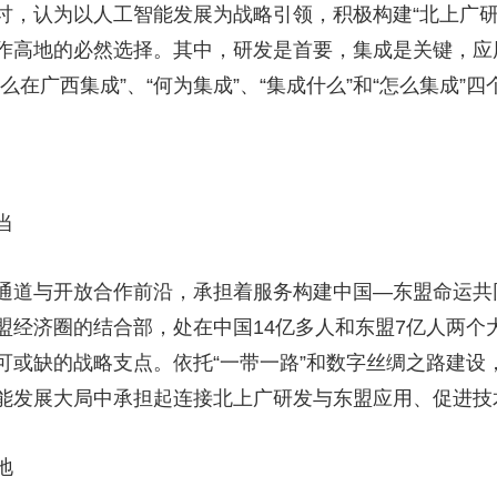
讨，认为以人工智能发展为战略引领，积极构建“北上广研
央博
非遗
文化
旅游
科普
健康
乐龄
阅读
作高地的必然选择。其中，研发是首要，集成是关键，应
云起
超级工厂
智敬中国
全民健康
颜选攻略
海洋
在广西集成”、“何为集成”、“集成什么”和“怎么集成”四
当
热播榜
总台企业白名单
通道与开放合作前沿，承担着服务构建中国—东盟命运共
盟经济圈的结合部，处在中国14亿多人和东盟7亿人两个
可或缺的战略支点。依托“一带一路”和数字丝绸之路建设
能发展大局中承担起连接北上广研发与东盟应用、促进技
地