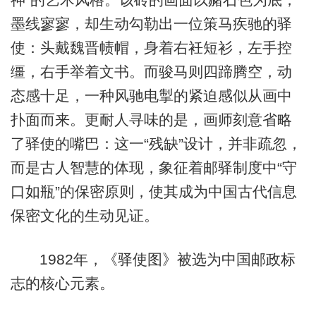
墨线寥寥，却生动勾勒出一位策马疾驰的驿
使：头戴魏晋帻帽，身着右衽短衫，左手控
缰，右手举着文书。而骏马则四蹄腾空，动
态感十足，一种风驰电掣的紧迫感似从画中
扑面而来。更耐人寻味的是，画师刻意省略
了驿使的嘴巴：这一“残缺”设计，并非疏忽，
而是古人智慧的体现，象征着邮驿制度中“守
口如瓶”的保密原则，使其成为中国古代信息
保密文化的生动见证。
1982年，《驿使图》被选为中国邮政标
志的核心元素。