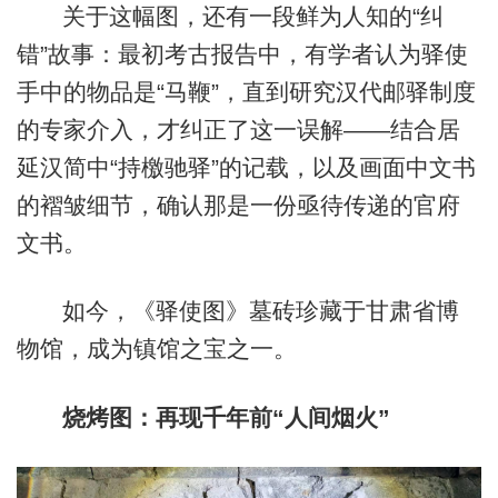
关于这幅图，还有一段鲜为人知的“纠
错”故事：最初考古报告中，有学者认为驿使
手中的物品是“马鞭”，直到研究汉代邮驿制度
的专家介入，才纠正了这一误解——结合居
延汉简中“持檄驰驿”的记载，以及画面中文书
的褶皱细节，确认那是一份亟待传递的官府
文书。
如今，《驿使图》墓砖珍藏于甘肃省博
物馆，成为镇馆之宝之一。
烧烤图：再现千年前“人间烟火”