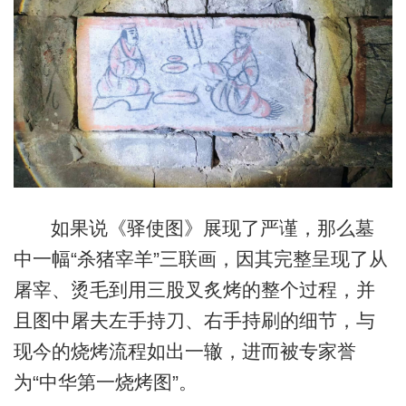
如果说《驿使图》展现了严谨，那么墓
中一幅“杀猪宰羊”三联画，因其完整呈现了从
屠宰、烫毛到用三股叉炙烤的整个过程，并
且图中屠夫左手持刀、右手持刷的细节，与
现今的烧烤流程如出一辙，进而被专家誉
为“中华第一烧烤图”。