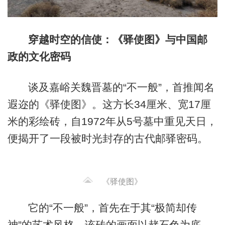
穿越时空的信使：《驿使图》与中国邮
政的文化密码
谈及嘉峪关魏晋墓的“不一般”，首推闻名
遐迩的《驿使图》。这方长34厘米、宽17厘
米的彩绘砖，自1972年从5号墓中重见天日，
便揭开了一段被时光封存的古代邮驿密码。
《驿使图》
它的“不一般”，首先在于其“极简却传
神”的艺术风格。该砖的画面以赭石色为底，