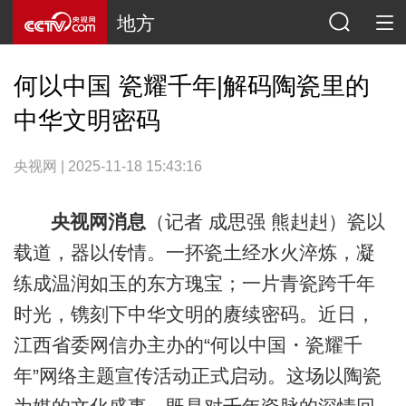
地方
何以中国 瓷耀千年|解码陶瓷里的
中华文明密码
央视网 | 2025-11-18 15:43:16
央视网消息
（记者 成思强 熊赳赳）瓷以
载道，器以传情。一抔瓷土经水火淬炼，凝
练成温润如玉的东方瑰宝；一片青瓷跨千年
时光，镌刻下中华文明的赓续密码。近日，
江西省委网信办主办的“何以中国・瓷耀千
年”网络主题宣传活动正式启动。这场以陶瓷