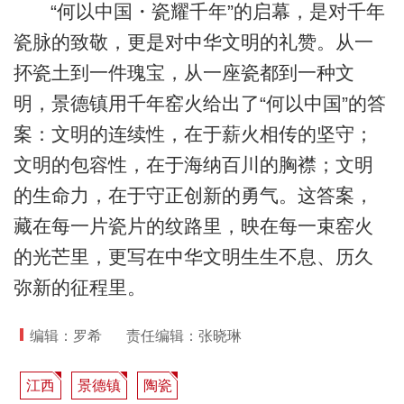
“何以中国・瓷耀千年”的启幕，是对千年
瓷脉的致敬，更是对中华文明的礼赞。从一
抔瓷土到一件瑰宝，从一座瓷都到一种文
明，景德镇用千年窑火给出了“何以中国”的答
案：文明的连续性，在于薪火相传的坚守；
文明的包容性，在于海纳百川的胸襟；文明
的生命力，在于守正创新的勇气。这答案，
藏在每一片瓷片的纹路里，映在每一束窑火
的光芒里，更写在中华文明生生不息、历久
弥新的征程里。
编辑：罗希
责任编辑：张晓琳
江西
景德镇
陶瓷