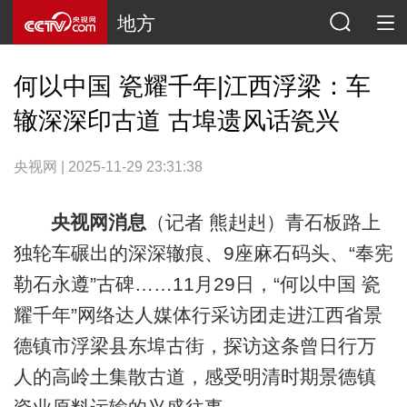
地方
何以中国 瓷耀千年|江西浮梁：车
辙深深印古道 古埠遗风话瓷兴
央视网 | 2025-11-29 23:31:38
央视网消息
（记者 熊赳赳）青石板路上
独轮车碾出的深深辙痕、9座麻石码头、“奉宪
勒石永遵”古碑……11月29日，“何以中国 瓷
耀千年”网络达人媒体行采访团走进江西省景
德镇市浮梁县东埠古街，探访这条曾日行万
人的高岭土集散古道，感受明清时期景德镇