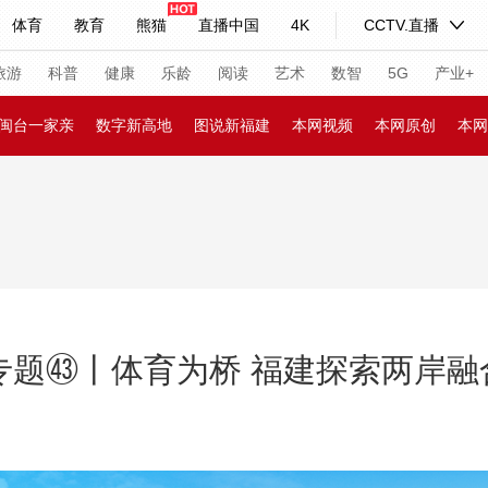
体育
教育
熊猫
直播中国
4K
CCTV.直播
式妙语
主持人
下载央视影音
热解读
天天学习
旅游
科普
健康
乐龄
阅读
艺术
数智
5G
产业+
闽台一家亲
数字新高地
图说新福建
本网视频
本网原创
本网
纪录片网
国家大剧院
大型活动
科技
法治
文娱
人物
公益
图片
习式妙语
央视快评
央视网评
光华锐评
锋面
频道
VR/AR
4K专区
全景新闻
·专题㊸丨体育为桥 福建探索两岸
请入列
人生第一次
人生第二次
年冬奥会
CBA
NBA
中超
国足
国际足球
网球
综
体育江湖
文化体育
冰雪道路
足球道路