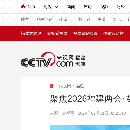
首页
时政
新闻
评论
视频
财经
人民领袖习近平
直播
海外频道
片库
iPanda
栏目大全
联播+
English
中国领导人
节目单
Монгол
听音
央视快评
微视频
习
地方
乡村振兴
生态
一带一路
央博
文化
福建对您说
央媒看福建
福建总站报道
侨领行动榜
总台春晚
网络春晚
共产党员网
秧纪录
新闻
国内
国际
评论
经济
军事
人民领袖习近平
联播+
热解读
天天学习
央视网 > 福建
视频
小央视频
小央直播
直播中国
熊猫
聚焦2026福建两会
现场
前线
比划
快看
蓝海中国
新兵
来源：央视网 | 2026年02月01日 02:26:18
体育
直播
竞猜
2026年世界杯
2026
VIP会员
CCTV奥林匹克频道
生活体育大会