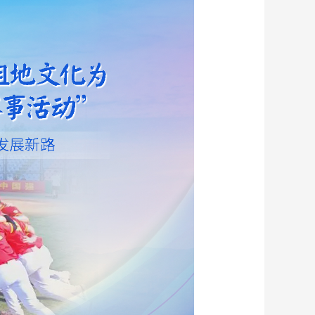
艺术
汽车
数智
5G
产业+
时尚
天气
才艺
网展
央央好物