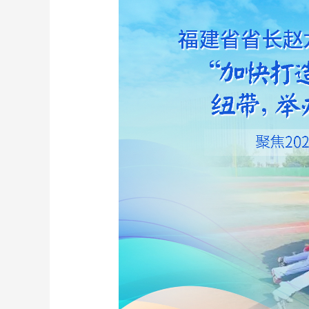
财经
教育
乡村振兴
生态环境
一带一路
大国智造
大国展会
大国保险
云顶对话
CCTV.节目官网
直播
节目单
栏目
片库