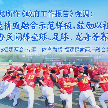
央博
非遗
文化
旅游
科普
健康
乐龄
阅读
云起
超级工厂
智敬中国
全民健康
颜选攻略
海洋
热播榜
总台企业白名单